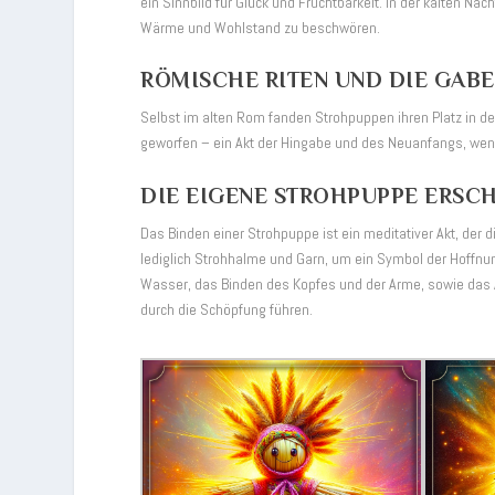
ein Sinnbild für Glück und Fruchtbarkeit. In der kalten N
Wärme und Wohlstand zu beschwören.
RÖMISCHE RITEN UND DIE GABEN
Selbst im alten Rom fanden Strohpuppen ihren Platz in de
geworfen – ein Akt der Hingabe und des Neuanfangs, wenn
DIE EIGENE STROHPUPPE ERSCH
Das Binden einer Strohpuppe ist ein meditativer Akt, der 
lediglich Strohhalme und Garn, um ein Symbol der Hoffn
Wasser, das Binden des Kopfes und der Arme, sowie das A
durch die Schöpfung führen.