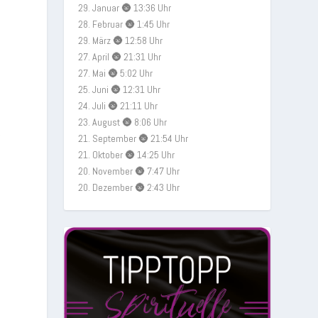
29. Januar 🌚 13:36 Uhr
28. Februar 🌚 1:45 Uhr
29. März 🌚 12:58 Uhr
27. April 🌚 21:31 Uhr
27. Mai 🌚 5:02 Uhr
25. Juni 🌚 12:31 Uhr
24. Juli 🌚 21:11 Uhr
23. August 🌚 8:06 Uhr
,
21. September 🌚 21:54 Uhr
21. Oktober 🌚 14:25 Uhr
20. November 🌚 7:47 Uhr
20. Dezember 🌚 2:43 Uhr