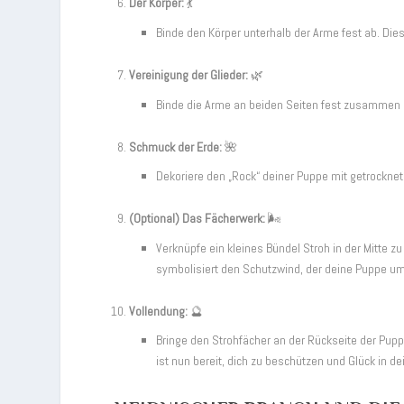
Der Körper:
💃
Binde den Körper unterhalb der Arme fest ab. Dies
Vereinigung der Glieder:
🌿
Binde die Arme an beiden Seiten fest zusammen 
Schmuck der Erde:
🌺
Dekoriere den „Rock“ deiner Puppe mit getrocknete
(Optional) Das Fächerwerk:
🌬️
Verknüpfe ein kleines Bündel Stroh in der Mitte z
symbolisiert den Schutzwind, der deine Puppe um
Vollendung:
🔮
Bringe den Strohfächer an der Rückseite der Pu
ist nun bereit, dich zu beschützen und Glück in de