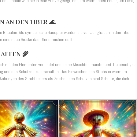
acht des Imbolc wird sie in eine Wiege gelegt, nah am wärmenden Feuer, um Licht,
 AN DEN TIBER 🌊
n Ritualen. Als symbolische Bauopfer wurden sie von Jungfrauen in den Tiber
 eine neue Brücke das Ufer erreichen sollte.
AFFEN 🌾
dich mit den Elementen verbindet und deine Absichten manifestiert. Du benötigst
ung und des Schutzes zu erschaffen. Das Einweichen des Strohs in warmem
nbringen des Strohfächers als Zeichen des Schutzes sind Schritte, die dich