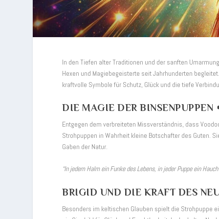
In den Tiefen alter Traditionen und der sanften Umarmung
Hexen und Magiebegeisterte seit Jahrhunderten begleitet.
kraftvolle Symbole für Schutz, Glück und die tiefe Verbind
DIE MAGIE DER BINSENPUPPEN 
Entgegen dem verbreiteten Missverständnis, dass Voodoo
Strohpuppen in Wahrheit kleine Botschafter des Guten. S
Gaben der Natur.
“In jedem Halm ein Funke des Lebens, in jeder Puppe ein Hauch 
BRIGID UND DIE KRAFT DES NE
Besonders im keltischen Glauben spielt die Strohpuppe eine