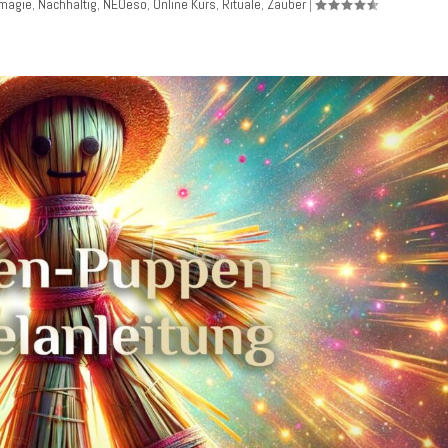
magie
,
Nachhaltig
,
NEOeso
,
Online Kurs
,
Rituale
,
Zauber
|