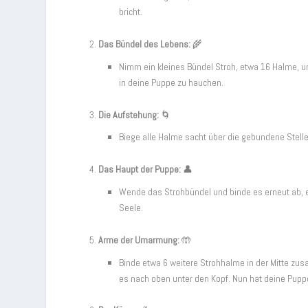
bricht.
Das Bündel des Lebens:
🌾
Nimm ein kleines Bündel Stroh, etwa 16 Halme, u
in deine Puppe zu hauchen.
Die Aufstehung:
🌀
Biege alle Halme sacht über die gebundene Stel
Das Haupt der Puppe:
👤
Wende das Strohbündel und binde es erneut ab, e
Seele.
Arme der Umarmung:
🤲
Binde etwa 6 weitere Strohhalme in der Mitte zu
es nach oben unter den Kopf. Nun hat deine Pupp