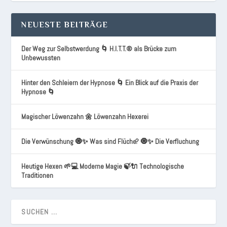
NEUESTE BEITRÄGE
Der Weg zur Selbstwerdung 🌀 H.I.T.T.® als Brücke zum
Unbewussten
Hinter den Schleiern der Hypnose 🌀 Ein Blick auf die Praxis der
Hypnose 🌀
Magischer Löwenzahn 🌼 Löwenzahn Hexerei
Die Verwünschung 🧿✨ Was sind Flüche? 🧿✨ Die Verfluchung
Heutige Hexen 🌱💻 Moderne Magie 🍃🔌 Technologische
Traditionen