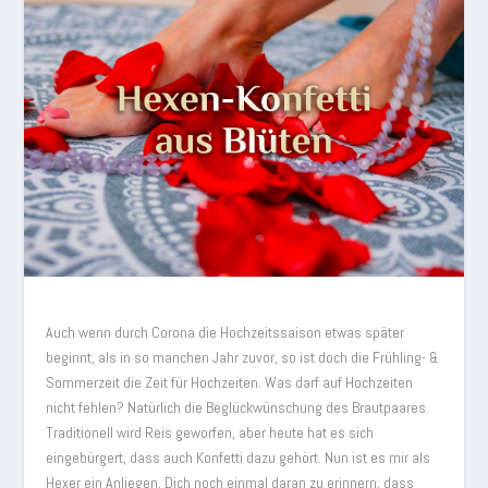
Auch wenn durch Corona die Hochzeitssaison etwas später
beginnt, als in so manchen Jahr zuvor, so ist doch die Frühling- &
Sommerzeit die Zeit für Hochzeiten. Was darf auf Hochzeiten
nicht fehlen? Natürlich die Beglückwünschung des Brautpaares.
Traditionell wird Reis geworfen, aber heute hat es sich
eingebürgert, dass auch Konfetti dazu gehört. Nun ist es mir als
Hexer ein Anliegen, Dich noch einmal daran zu erinnern, dass