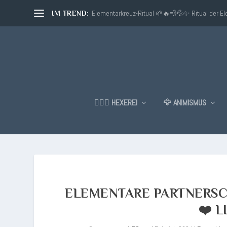
Elementarkreuz-Ritual 🌱🔥💨💦✨ Ritual der E
IM TREND:
🧙🏼‍♂️ HEXEREI
🦅 ANIMISMUS
ELEMENTARE PARTNERSC
❤️ 