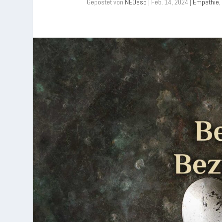
Gepostet von
NEOeso
|
Feb. 14, 2024
|
Empathie
,