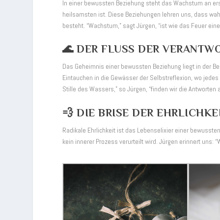
In einer bewussten Beziehung steht das Wachstum an erste
heilsamsten ist. Diese Beziehungen lehren uns, dass wahr
besteht. “Wachstum,” sagt Jürgen, “ist wie das Feuer einer
🌊 DER FLUSS DER VERANT
Das Geheimnis einer bewussten Beziehung liegt in der Ber
Eintauchen in die Gewässer der Selbstreflexion, wo jedes 
Stille des Wassers,” so Jürgen, “finden wir die Antworten
💨 DIE BRISE DER EHRLICHKE
Radikale Ehrlichkeit ist das Lebenselixier einer bewusst
kein innerer Prozess verurteilt wird. Jürgen erinnert uns: “W