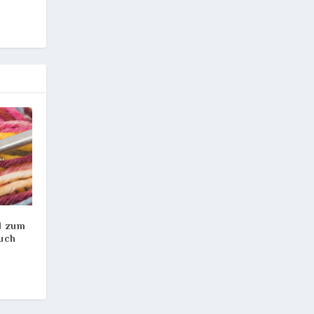
l zum
luch