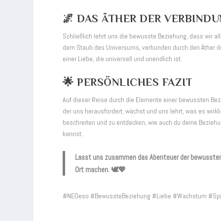
🌌 DAS ÄTHER DER VERBIND
Schließlich lehrt uns die bewusste Beziehung, dass wir al
dem Staub des Universums, verbunden durch den Äther der
einer Liebe, die universell und unendlich ist.
🌟 PERSÖNLICHES FAZIT
Auf dieser Reise durch die Elemente einer bewussten Bezi
der uns herausfordert, wächst und uns lehrt, was es wirkl
beschreiten und zu entdecken, wie auch du deine Bezieh
kannst.
Lasst uns zusammen das Abenteuer der bewussten L
Ort machen. 🕊️💖
#NEOeso #BewussteBeziehung #Liebe #Wachstum #Spiri