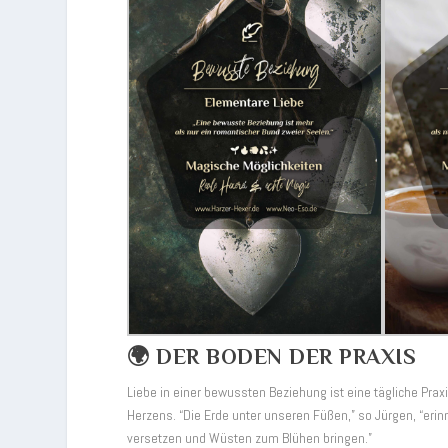
🌍 DER BODEN DER PRAXIS
Liebe in einer bewussten Beziehung ist eine tägliche Pr
Herzens. “Die Erde unter unseren Füßen,” so Jürgen, “erinne
versetzen und Wüsten zum Blühen bringen.”