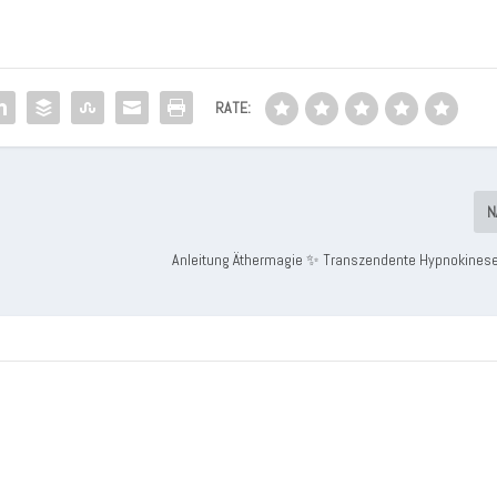
RATE:
N
Anleitung Äthermagie ✨ Transzendente Hypnokinese