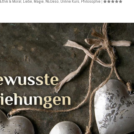
Ethik & Moral
,
Liebe
,
Magie
,
NEOeso
,
Online Kurs
,
Philosophie
|