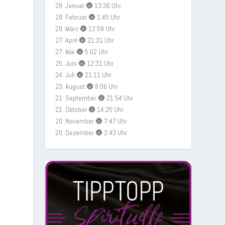
29. Januar 🌚 13:36 Uhr
28. Februar 🌚 1:45 Uhr
29. März 🌚 12:58 Uhr
27. April 🌚 21:31 Uhr
27. Mai 🌚 5:02 Uhr
25. Juni 🌚 12:31 Uhr
24. Juli 🌚 21:11 Uhr
23. August 🌚 8:06 Uhr
21. September 🌚 21:54 Uhr
21. Oktober 🌚 14:25 Uhr
20. November 🌚 7:47 Uhr
20. Dezember 🌚 2:43 Uhr