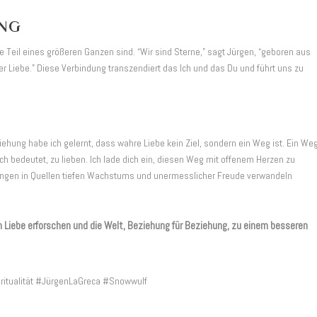
UNG
le Teil eines größeren Ganzen sind. “Wir sind Sterne,” sagt Jürgen, “geboren aus
 Liebe.” Diese Verbindung transzendiert das Ich und das Du und führt uns zu
ehung habe ich gelernt, dass wahre Liebe kein Ziel, sondern ein Weg ist. Ein Weg
ich bedeutet, zu lieben. Ich lade dich ein, diesen Weg mit offenem Herzen zu
ungen in Quellen tiefen Wachstums und unermesslicher Freude verwandeln
iebe erforschen und die Welt, Beziehung für Beziehung, zu einem besseren
tualität #JürgenLaGreca #Snowwulf