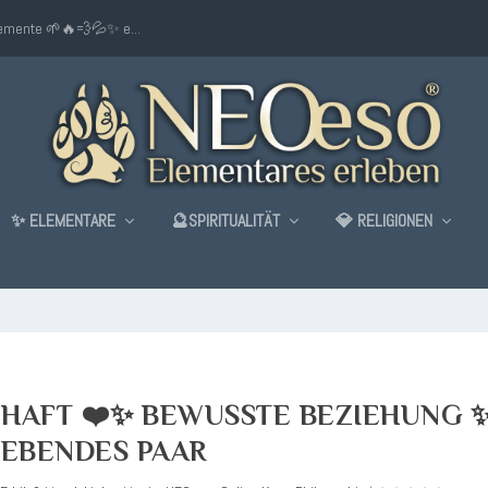
lemente 🌱🔥💨💦✨ e...
✨ ELEMENTARE
🔮SPIRITUALITÄT
💎 RELIGIONEN
HAFT ❤️✨ BEWUSSTE BEZIEHUNG 
LIEBENDES PAAR