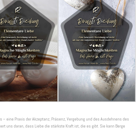
axis – eine Praxis der Akzeptanz, Präsenz, Vergebung und des Ausdehnens des
rt uns daran, dass Liebe die stärkste Kraft ist, die es gibt. Sie kann Berge