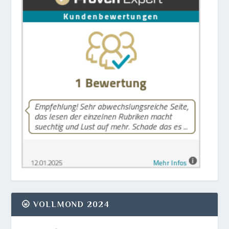
🌝 VOLLMOND 2024