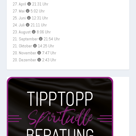
27. April 🌚 21:31 Uhr
27. Mai 🌚 5:02 Uhr
25. Juni 🌚 12:31 Uhr
24. Juli 🌚 21:11 Uhr
23. August 🌚 8:06 Uhr
21. September 🌚 21:54 Uhr
21. Oktober 🌚 14:25 Uhr
20. November 🌚 7:47 Uhr
20. Dezember 🌚 2:43 Uhr