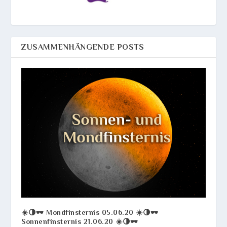
ZUSAMMENHÄNGENDE POSTS
☀️🌗🕶️ Mondfinsternis 05.06.20 ☀️🌗🕶️
Sonnenfinsternis 21.06.20 ☀️🌗🕶️