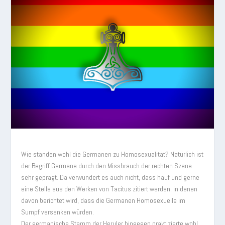
Wie standen wohl die Germanen zu Homosexualität? Natürlich ist
der Begriff Germane durch den Missbrauch der rechten Szene
sehr geprägt. Da verwundert es auch nicht, dass häuf und gerne
eine Stelle aus den Werken von Tacitus zitiert werden, in denen
davon berichtet wird, dass die Germanen Homosexuelle im
Sumpf versenken würden.
Der germanische Stamm der Heruler hingegen praktizierte wohl