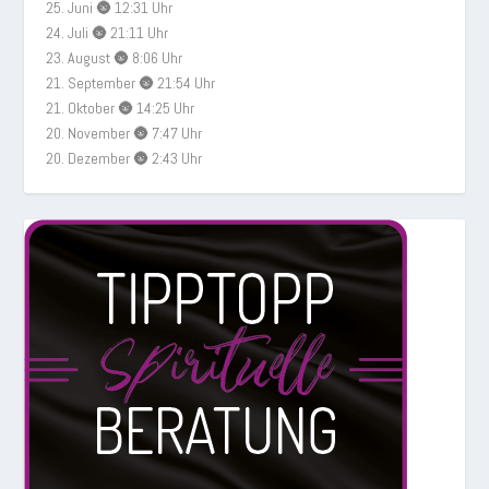
25. Juni 🌚 12:31 Uhr
24. Juli 🌚 21:11 Uhr
23. August 🌚 8:06 Uhr
21. September 🌚 21:54 Uhr
21. Oktober 🌚 14:25 Uhr
20. November 🌚 7:47 Uhr
20. Dezember 🌚 2:43 Uhr