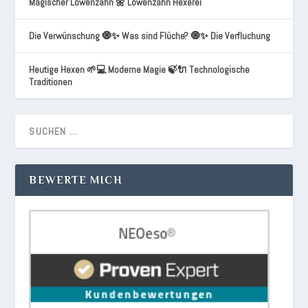
Magischer Löwenzahn 🌼 Löwenzahn Hexerei
Die Verwünschung 🧿✨ Was sind Flüche? 🧿✨ Die Verfluchung
Heutige Hexen 🌱💻 Moderne Magie 🍃🔌 Technologische
Traditionen
BEWERTE MICH