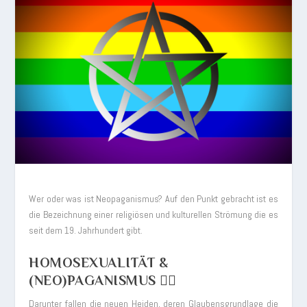
Wer oder was ist Neopaganismus? Auf den Punkt gebracht ist es
die Bezeichnung einer religiösen und kulturellen Strömung die es
seit dem 19. Jahrhundert gibt.
HOMOSEXUALITÄT &
(NEO)PAGANISMUS 🏳️‍🌈
Darunter fallen die neuen Heiden, deren Glaubensgrundlage die