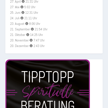
27. April 🌚 21:31 Uhr
27. Mai 🌚 5:02 Uhr
25. Juni 🌚 12:31 Uhr
24. Juli 🌚 21:11 Uhr
23. August 🌚 8:06 Uhr
21. September 🌚 21:54 Uhr
21. Oktober 🌚 14:25 Uhr
20. November 🌚 7:47 Uhr
20. Dezember 🌚 2:43 Uhr