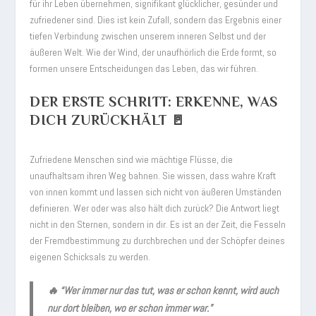
für ihr Leben übernehmen, signifikant glücklicher, gesünder und
zufriedener sind. Dies ist kein Zufall, sondern das Ergebnis einer
tiefen Verbindung zwischen unserem inneren Selbst und der
äußeren Welt. Wie der Wind, der unaufhörlich die Erde formt, so
formen unsere Entscheidungen das Leben, das wir führen.
DER ERSTE SCHRITT: ERKENNE, WAS
DICH ZURÜCKHÄLT 🚪
Zufriedene Menschen sind wie mächtige Flüsse, die
unaufhaltsam ihren Weg bahnen. Sie wissen, dass wahre Kraft
von innen kommt und lassen sich nicht von äußeren Umständen
definieren. Wer oder was also hält dich zurück? Die Antwort liegt
nicht in den Sternen, sondern in dir. Es ist an der Zeit, die Fesseln
der Fremdbestimmung zu durchbrechen und der Schöpfer deines
eigenen Schicksals zu werden.
🔥
“Wer immer nur das tut, was er schon kennt, wird auch
nur dort bleiben, wo er schon immer war.”