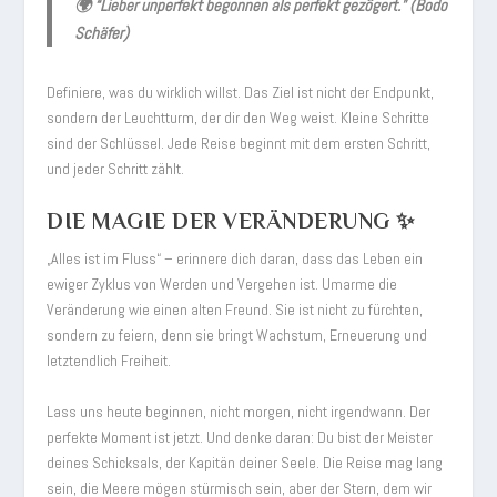
🌍
“Lieber unperfekt begonnen als perfekt gezögert.” (Bodo
Schäfer)
Definiere, was du wirklich willst. Das Ziel ist nicht der Endpunkt,
sondern der Leuchtturm, der dir den Weg weist. Kleine Schritte
sind der Schlüssel. Jede Reise beginnt mit dem ersten Schritt,
und jeder Schritt zählt.
DIE MAGIE DER VERÄNDERUNG ✨
„Alles ist im Fluss“ – erinnere dich daran, dass das Leben ein
ewiger Zyklus von Werden und Vergehen ist. Umarme die
Veränderung wie einen alten Freund. Sie ist nicht zu fürchten,
sondern zu feiern, denn sie bringt Wachstum, Erneuerung und
letztendlich Freiheit.
Lass uns heute beginnen, nicht morgen, nicht irgendwann. Der
perfekte Moment ist jetzt. Und denke daran: Du bist der Meister
deines Schicksals, der Kapitän deiner Seele. Die Reise mag lang
sein, die Meere mögen stürmisch sein, aber der Stern, dem wir