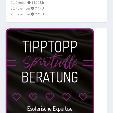
21. Oktober 🌚 14:25 Uhr
20. November 🌚 7:47 Uhr
20. Dezember 🌚 2:43 Uhr