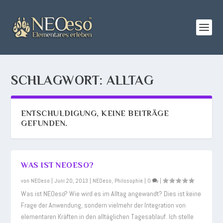
SCHLAGWORT:
ALLTAG
ENTSCHULDIGUNG, KEINE BEITRÄGE
GEFUNDEN.
WAS IST NEOESO?
von
NEOeso
|
Juni 20, 2013
|
NEOeso
,
Philosophie
|
0
|
Was ist NEOeso? Wie wird es im Alltag angewandt? Dies ist keine
Frage der Anwendung, sondern vielmehr der Integration von
elementaren Kräften in den alltäglichen Tagesablauf. Ich stelle