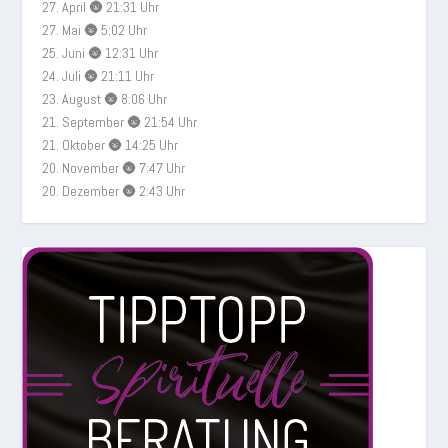
27. April 🌚 21:31 Uhr
27. Mai 🌚 5:02 Uhr
25. Juni 🌚 12:31 Uhr
24. Juli 🌚 21:11 Uhr
23. August 🌚 8:06 Uhr
21. September 🌚 21:54 Uhr
21. Oktober 🌚 14:25 Uhr
20. November 🌚 7:47 Uhr
20. Dezember 🌚 2:43 Uhr