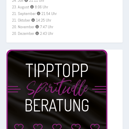
24. Juli 🌚 21:11 Uhr
23. August 🌚 8:06 Uhr
21. September 🌚 21:54 Uhr
21. Oktober 🌚 14:25 Uhr
20. November 🌚 7:47 Uhr
20. Dezember 🌚 2:43 Uhr