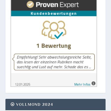
🌝 VOLLMOND 2024