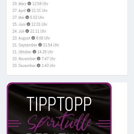
29. März 🌚 12:58 Uhr
27. April 🌚 21:31 Uhr
27. Mai 🌚 5:02 Uhr
25. Juni 🌚 12:31 Uhr
24. Juli 🌚 21:11 Uhr
23. August 🌚 8:06 Uhr
21. September 🌚 21:54 Uhr
21. Oktober 🌚 14:25 Uhr
20. November 🌚 7:47 Uhr
20. Dezember 🌚 2:43 Uhr