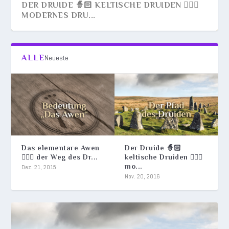
DER DRUIDE 🧙🏻 KELTISCHE DRUIDEN 🧙🏻‍♂️
MODERNES DRU...
ALLE
Neueste
Das elementare Awen
Der Druide 🧙🏻
🧙🏻‍♂️ der Weg des Dr...
keltische Druiden 🧙🏻‍♂️
mo...
DAS ELEMENTARE AWEN 🧙🏻‍♂️ DER WEG DES
Dez. 21, 2015
Nov. 20, 2016
DRUIDEN...