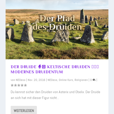
DER DRUIDE 🧙🏻 KELTISCHE DRUIDEN 🧙🏻‍♂️
MODERNES DRUIDENTUM
von
NEOeso
|
Nov. 20, 2016
|
NEOeso
,
Online Kurs
,
Religionen
|
0
|
Du kennst sicher den Druiden von Asterix und Obelix. Der Druide
an sich hat mit dieser Figur nicht...
WEITERLESEN