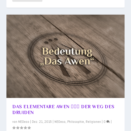
DAS ELEMENTARE AWEN 🧙🏻‍♂️ DER WEG DES
DRUIDEN
von
NEOeso
|
Dez. 21, 2015
|
NEOeso
,
Philosophie
,
Religionen
|
0
|