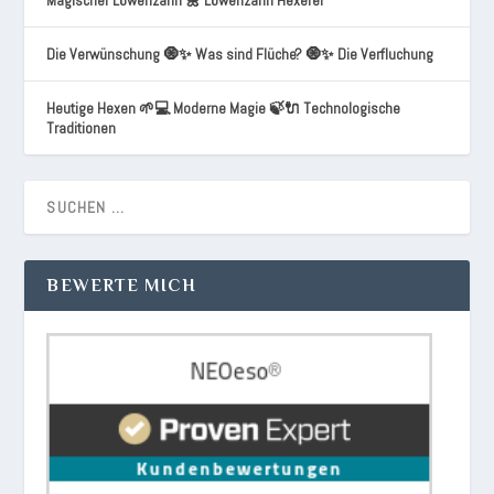
Magischer Löwenzahn 🌼 Löwenzahn Hexerei
Die Verwünschung 🧿✨ Was sind Flüche? 🧿✨ Die Verfluchung
Heutige Hexen 🌱💻 Moderne Magie 🍃🔌 Technologische
Traditionen
BEWERTE MICH