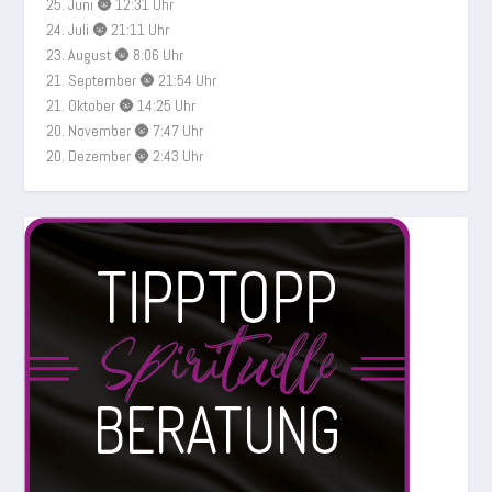
25. Juni 🌚 12:31 Uhr
24. Juli 🌚 21:11 Uhr
23. August 🌚 8:06 Uhr
21. September 🌚 21:54 Uhr
21. Oktober 🌚 14:25 Uhr
20. November 🌚 7:47 Uhr
20. Dezember 🌚 2:43 Uhr