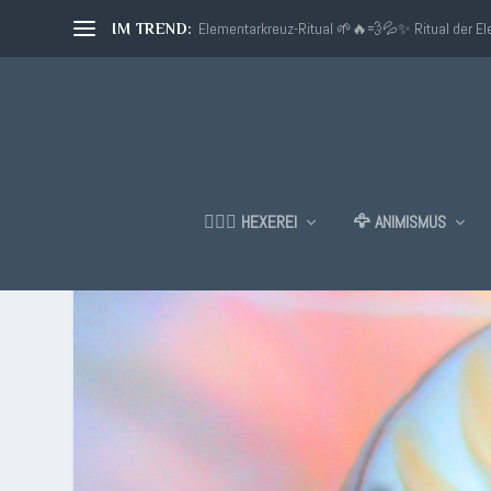
Elementarkreuz-Ritual 🌱🔥💨💦✨ Ritual der E
IM TREND:
🧙🏼‍♂️ HEXEREI
🦅 ANIMISMUS
SCHLAGWORT:
EVOKATION