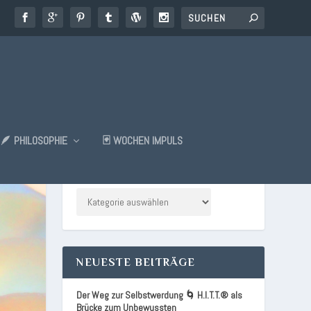
🪶 PHILOSOPHIE
🃏 WOCHEN IMPULS
KATEGORIEN
NEUESTE BEITRÄGE
Der Weg zur Selbstwerdung 🌀 H.I.T.T.® als
Brücke zum Unbewussten