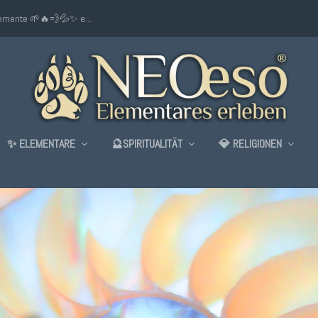
lemente 🌱🔥💨💦✨ e...
✨ ELEMENTARE
🔮SPIRITUALITÄT
💎 RELIGIONEN