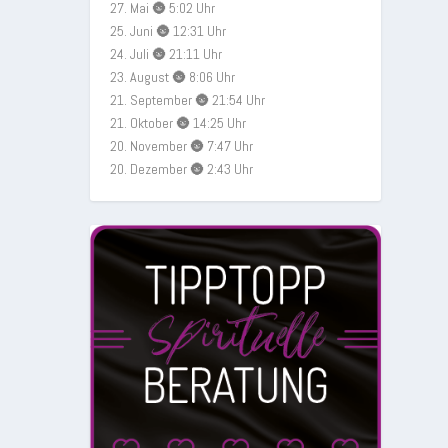
27. Mai 🌚 5:02 Uhr
25. Juni 🌚 12:31 Uhr
24. Juli 🌚 21:11 Uhr
23. August 🌚 8:06 Uhr
21. September 🌚 21:54 Uhr
21. Oktober 🌚 14:25 Uhr
20. November 🌚 7:47 Uhr
20. Dezember 🌚 2:43 Uhr