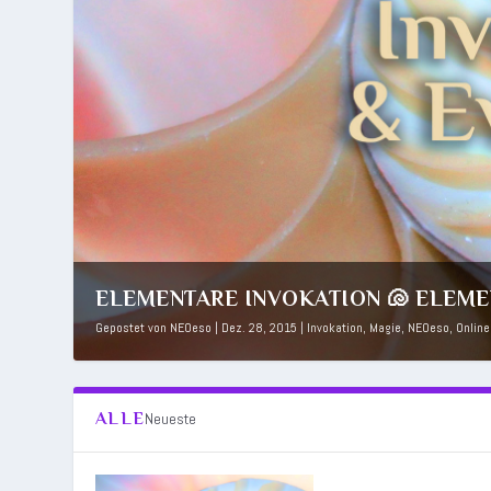
ELEMENTARE INVOKATION 🐚 ELEM
Gepostet von
NEOeso
|
Dez. 28, 2015
|
Invokation
,
Magie
,
NEOeso
,
Online
ALLE
Neueste