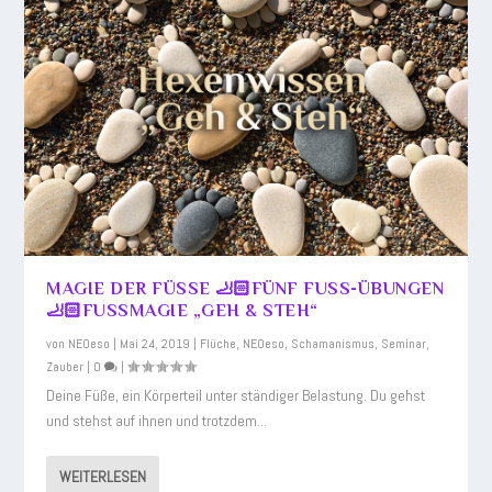
MAGIE DER FÜSSE 🦶🏻FÜNF FUSS-ÜBUNGEN 🦶
🏻FUSSMAGIE „GEH & STEH“
von
NEOeso
|
Mai 24, 2019
|
Flüche
,
NEOeso
,
Schamanismus
,
Seminar
,
Zauber
|
0
|
Deine Füße, ein Körperteil unter ständiger Belastung. Du gehst
und stehst auf ihnen und trotzdem...
WEITERLESEN