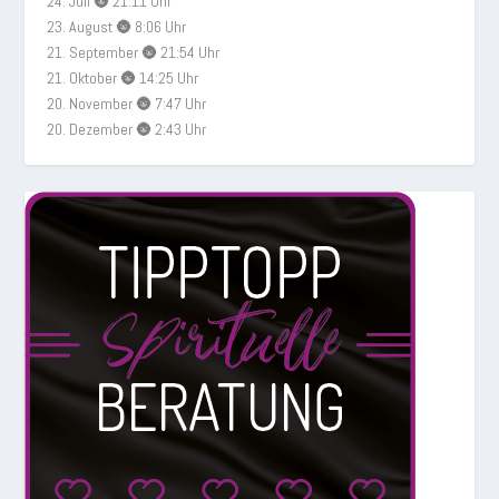
24. Juli 🌚 21:11 Uhr
23. August 🌚 8:06 Uhr
21. September 🌚 21:54 Uhr
21. Oktober 🌚 14:25 Uhr
20. November 🌚 7:47 Uhr
20. Dezember 🌚 2:43 Uhr