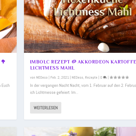
s
0
|
|
0
|
|
 🥦
IMBOLC REZEPT 🥔 AKKORDEON KARTOFFE
LICHTMESS MAHL
von
NEOeso
|
Feb. 2, 2021
|
NEOeso
,
Rezepte
|
0
|
h Euch
In der vergangen Nacht Nacht, vom 1. Februar auf den 2. Febru
ich Lichtmesse gefeiert. Im...
WEITERLESEN