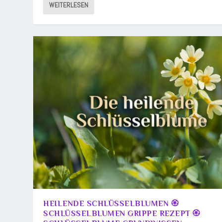
WEITERLESEN
HEILENDE SCHLÜSSELBLUMEN 🏵️
SCHLÜSSELBLUMEN GRIPPE REZEPT 🏵️