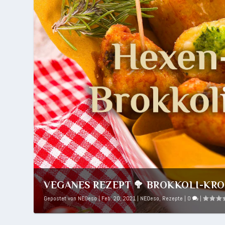
VEGANES REZEPT 🥦 BROKKOLI-KRO
Gepostet von
NEOeso
|
Feb. 20, 2021
|
NEOeso
,
Rezepte
|
0
|