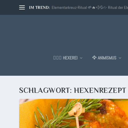
Elementarkreuz-Ritual 🌱🔥💨💦✨ Ritual der E
IM TREND:
🧙🏼‍♂️ HEXEREI
🦅 ANIMISMUS
SCHLAGWORT:
HEXENREZEPT