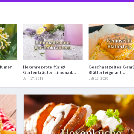
blumen
Hexenrezepte für 🌿
Geschnetzeltes Gem
Gartenkräuter Limonad...
Blätterteigmant...
Juni 17, 2019
Juli 16, 2020
OFFELN 🥔 LICHTMESS M...
TEIGMANTEL 🥕🥒🧅🌶️...
TER LIMONADEN 🍹...
CHLÜSSELBLUMEN GRIPPE...
IERTES ESSEN 🍯 ELEME...