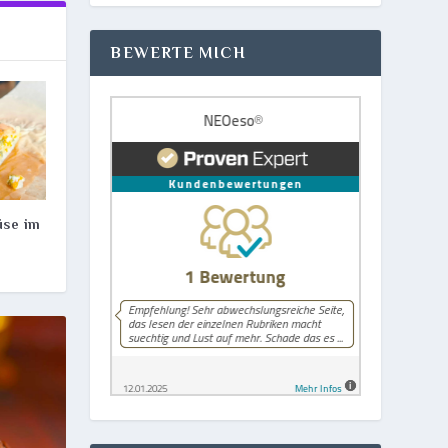
BEWERTE MICH
üse im