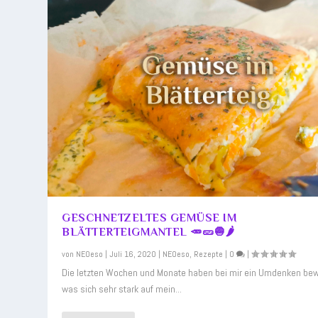
GESCHNETZELTES GEMÜSE IM
BLÄTTERTEIGMANTEL 🥕🥒🧅🌶️
von
NEOeso
|
Juli 16, 2020
|
NEOeso
,
Rezepte
|
0
|
Die letzten Wochen und Monate haben bei mir ein Umdenken bewi
was sich sehr stark auf mein...