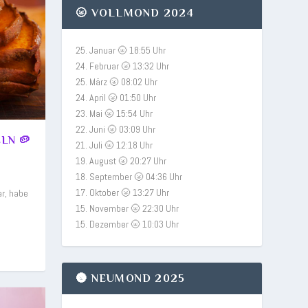
🌝 VOLLMOND 2024
25. Januar 🌝 18:55 Uhr
24. Februar 🌝 13:32 Uhr
25. März 🌝 08:02 Uhr
24. April 🌝 01:50 Uhr
23. Mai 🌝 15:54 Uhr
22. Juni 🌝 03:09 Uhr
LN 🥔
21. Juli 🌝 12:18 Uhr
19. August 🌝 20:27 Uhr
18. September 🌝 04:36 Uhr
17. Oktober 🌝 13:27 Uhr
ar, habe
15. November 🌝 22:30 Uhr
15. Dezember 🌝 10:03 Uhr
🌚 NEUMOND 2025