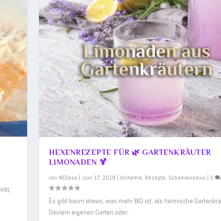
HEXENREZEPTE FÜR 🌿 GARTENKRÄUTER
LIMONADEN 🍹
von
NEOeso
|
Juni 17, 2019
|
Alchemie
,
Rezepte
,
Schamanismus
|
0
rkt,
Es gibt kaum etwas, was mehr BIO ist, als heimische Gartenkrä
Deinem eigenen Garten oder...