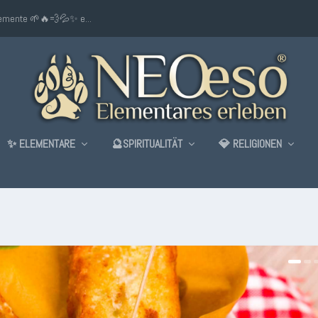
lemente 🌱🔥💨💦✨ e...
✨ ELEMENTARE
🔮SPIRITUALITÄT
💎 RELIGIONEN