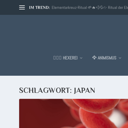
Elementarkreuz-Ritual 🌱🔥💨💦✨ Ritual der E
IM TREND:
🧙🏼‍♂️ HEXEREI
🦅 ANIMISMUS
SCHLAGWORT:
JAPAN