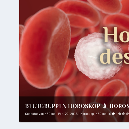
BLUTGRUPPEN HOROSKOP 💉 HOROSK
Gepostet von
NEOeso
|
Feb. 22, 2016
|
Horoskop
,
NEOeso
|
0
|