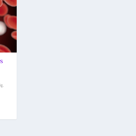
ES
ig,