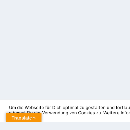
Um die Webseite für Dich optimal zu gestalten und fortl
stimmst Du der Verwendung von Cookies zu. Weitere Inf
Entworfen von
| Unterstützt von
Elegant Themes
WordPress
Cookies erleichtern die Bereitstellung unserer Dienste. 
Translate »