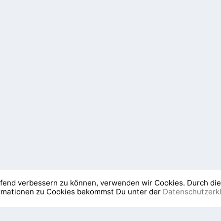
aufend verbessern zu können, verwenden wir Cookies. Durch di
ormationen zu Cookies bekommst Du unter der
Datenschutzerk
Newsletter
Was ist NEOeso?
Die 5 Elemente Lehr
Mit der Nutzung unserer Dienste erklären Sie sich damit einverstanden, dass wir 