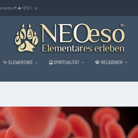
lemente 🌱🔥💨💦✨ e...
✨ ELEMENTARE
🔮SPIRITUALITÄT
💎 RELIGIONEN