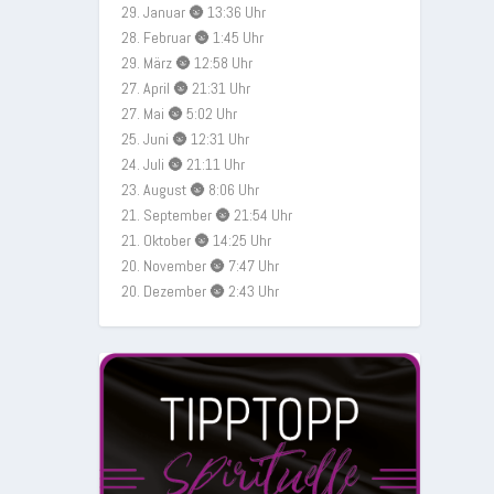
29. Januar 🌚 13:36 Uhr
28. Februar 🌚 1:45 Uhr
29. März 🌚 12:58 Uhr
27. April 🌚 21:31 Uhr
27. Mai 🌚 5:02 Uhr
25. Juni 🌚 12:31 Uhr
24. Juli 🌚 21:11 Uhr
23. August 🌚 8:06 Uhr
21. September 🌚 21:54 Uhr
21. Oktober 🌚 14:25 Uhr
20. November 🌚 7:47 Uhr
20. Dezember 🌚 2:43 Uhr