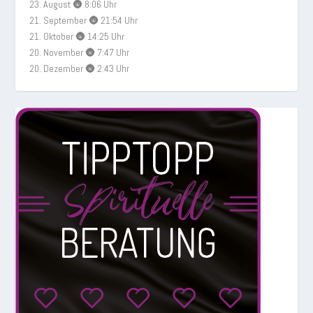
23. August 🌚 8:06 Uhr
21. September 🌚 21:54 Uhr
21. Oktober 🌚 14:25 Uhr
20. November 🌚 7:47 Uhr
20. Dezember 🌚 2:43 Uhr