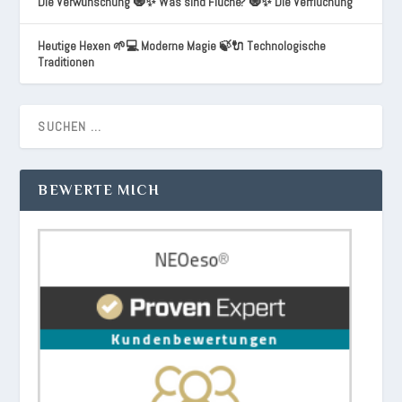
Die Verwünschung 🧿✨ Was sind Flüche? 🧿✨ Die Verfluchung
Heutige Hexen 🌱💻 Moderne Magie 🍃🔌 Technologische
Traditionen
BEWERTE MICH