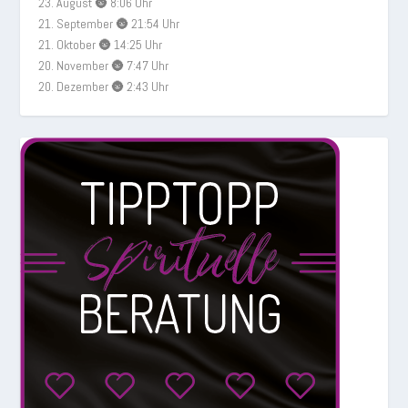
23. August 🌚 8:06 Uhr
21. September 🌚 21:54 Uhr
21. Oktober 🌚 14:25 Uhr
20. November 🌚 7:47 Uhr
20. Dezember 🌚 2:43 Uhr