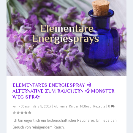
ELEMENTARES ENERGIESPRAY 💨
ALTERNATIVE ZUM RÄUCHERN 💨 MONSTER
WEG SPRAY
von
NEOeso
|
März 5, 2017
|
Alchemie
,
Kinder
,
NEOeso
,
Rezepte
|
0
|
Ich bin eigentlich ein leidenschaftlicher Räucherer. Ich liebe den
Geruch von reinigendem Rauch...