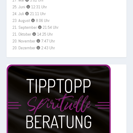
27. Mai 🌚 5:02 Uhr
25. Juni 🌚 12:31 Uhr
24. Juli 🌚 21:11 Uhr
23. August 🌚 8:06 Uhr
21. September 🌚 21:54 Uhr
21. Oktober 🌚 14:25 Uhr
20. November 🌚 7:47 Uhr
20. Dezember 🌚 2:43 Uhr