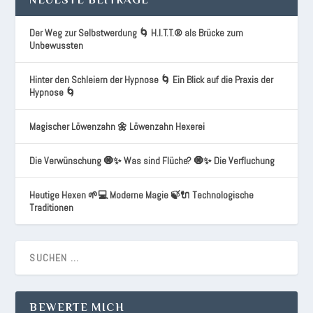
NEUESTE BEITRÄGE
Der Weg zur Selbstwerdung 🌀 H.I.T.T.® als Brücke zum
Unbewussten
Hinter den Schleiern der Hypnose 🌀 Ein Blick auf die Praxis der
Hypnose 🌀
Magischer Löwenzahn 🌼 Löwenzahn Hexerei
Die Verwünschung 🧿✨ Was sind Flüche? 🧿✨ Die Verfluchung
Heutige Hexen 🌱💻 Moderne Magie 🍃🔌 Technologische
Traditionen
BEWERTE MICH