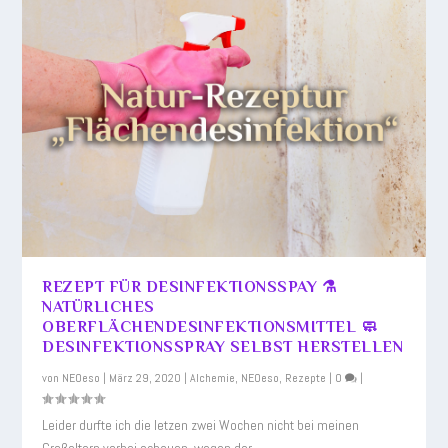
REZEPT FÜR DESINFEKTIONSSPAY ⚗️
NATÜRLICHES
OBERFLÄCHENDESINFEKTIONSMITTEL 🧼
DESINFEKTIONSSPRAY SELBST HERSTELLEN
von
NEOeso
|
März 29, 2020
|
Alchemie
,
NEOeso
,
Rezepte
|
0
|
Leider durfte ich die letzen zwei Wochen nicht bei meinen