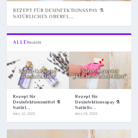
REZEPT FÜR DESINFEKTIONSSPAY ⚗️
NATÜRLICHES OBERFL...
ALLE
Neueste
Rezept für
Rezept für
Desinfektionsmittel ⚗️
Desinfektionsspay ⚗️
Natürl...
Natürlic...
REZEPT FÜR DESINFEKTIONSMITTEL ⚗️
März 10, 2020
März 29, 2020
NATÜRLICHES HÄND...