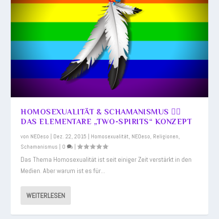
HOMOSEXUALITÄT & SCHAMANISMUS 🏳️‍🌈
DAS ELEMENTARE „TWO-SPIRITS“ KONZEPT
von
NEOeso
|
Dez. 22, 2015
|
Homosexualität
,
NEOeso
,
Religionen
,
Schamanismus
|
0
|
Das Thema Homosexualität ist seit einiger Zeit verstärkt in den
Medien. Aber warum ist es für...
WEITERLESEN