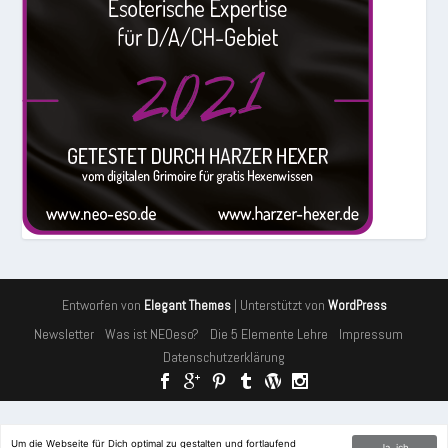
Entworfen von
| Unterstützt von
Elegant Themes
WordPress
Newsletter
Was ist NEOeso?
Die 5 Elemente Lehre
Impressum
Datenschutzerklärung
Cookies erleichtern die Bereitstellung unserer Dienste. Mit der
Um die Webseite für Dich optimal zu gestalten und fortlaufend
Ja, ich