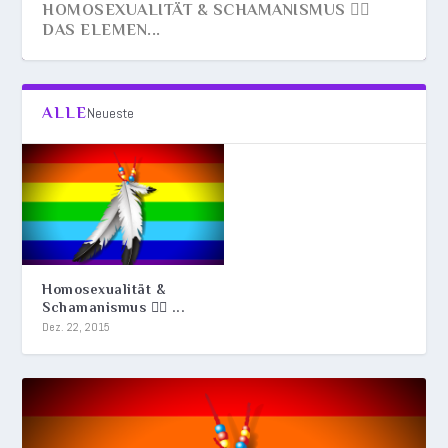
HOMOSEXUALITÄT & SCHAMANISMUS 🏳️‍🌈
DAS ELEMEN...
ALLE
Neueste
Homosexualität &
Schamanismus 🏳️‍🌈 ...
Dez. 22, 2015