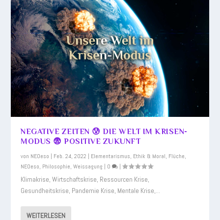
NEGATIVE ZEITEN 😰 DIE WELT IM KRISEN-
MODUS 😨 POSITIVE ZUKUNFT
von
NEOeso
|
Feb. 24, 2022
|
Elementarismus
,
Ethik & Moral
,
Flüche
,
NEOeso
,
Philosophie
,
Weissagung
|
0
|
Klimakrise, Wirtschaftskrise, Ressourcen Krise,
Gesundheitskrise, Pandemie Krise, Mentale Krise,...
WEITERLESEN