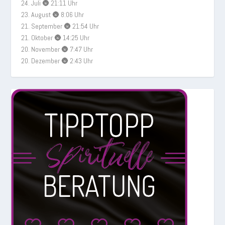
24. Juli 🌚 21:11 Uhr
23. August 🌚 8:06 Uhr
21. September 🌚 21:54 Uhr
21. Oktober 🌚 14:25 Uhr
20. November 🌚 7:47 Uhr
20. Dezember 🌚 2:43 Uhr