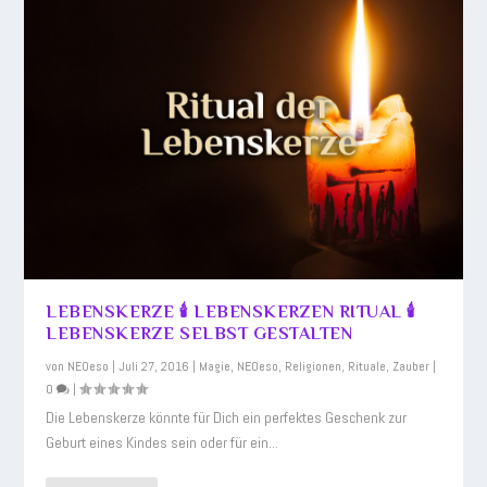
LEBENSKERZE 🕯️ LEBENSKERZEN RITUAL 🕯️
LEBENSKERZE SELBST GESTALTEN
von
NEOeso
|
Juli 27, 2016
|
Magie
,
NEOeso
,
Religionen
,
Rituale
,
Zauber
|
0
|
Die Lebenskerze könnte für Dich ein perfektes Geschenk zur
Geburt eines Kindes sein oder für ein...