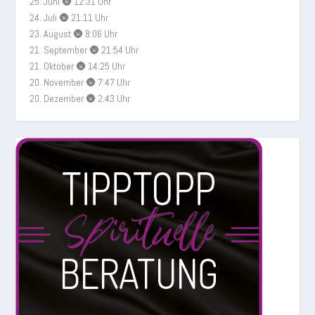
25. Juni 🌚 12:31 Uhr
24. Juli 🌚 21:11 Uhr
23. August 🌚 8:06 Uhr
21. September 🌚 21:54 Uhr
21. Oktober 🌚 14:25 Uhr
20. November 🌚 7:47 Uhr
20. Dezember 🌚 2:43 Uhr