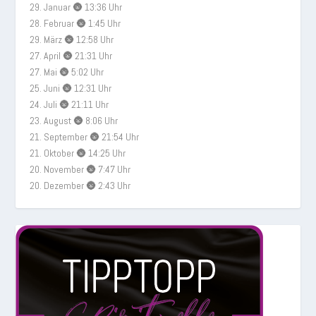
29. Januar 🌚 13:36 Uhr
28. Februar 🌚 1:45 Uhr
29. März 🌚 12:58 Uhr
27. April 🌚 21:31 Uhr
27. Mai 🌚 5:02 Uhr
25. Juni 🌚 12:31 Uhr
24. Juli 🌚 21:11 Uhr
23. August 🌚 8:06 Uhr
21. September 🌚 21:54 Uhr
21. Oktober 🌚 14:25 Uhr
20. November 🌚 7:47 Uhr
20. Dezember 🌚 2:43 Uhr