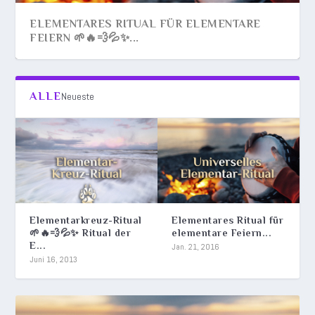
ELEMENTARES RITUAL FÜR ELEMENTARE
FEIERN 🌱🔥💨💦✨...
ALLE
Neueste
Elementarkreuz-Ritual
Elementares Ritual für
🌱🔥💨💦✨ Ritual der
elementare Feiern...
E...
ELEMENTARKREUZ-RITUAL 🌱🔥💨💦✨ RITUAL
Jan. 21, 2016
Juni 16, 2013
DER ELEMENTE 🌱🔥...