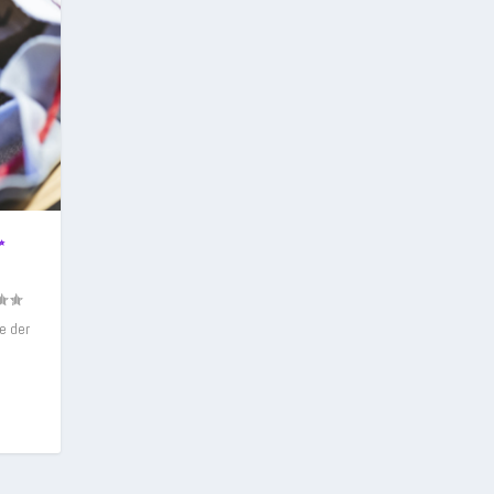
✨
e der