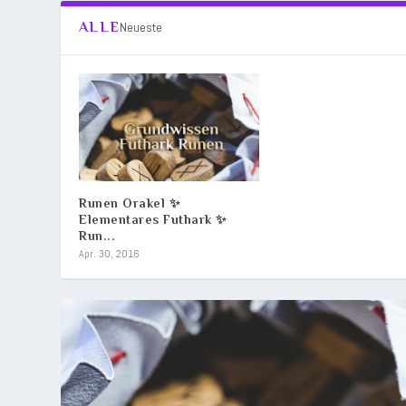
ALLE
Neueste
Runen Orakel ✨
Elementares Futhark ✨
Run...
Apr. 30, 2016