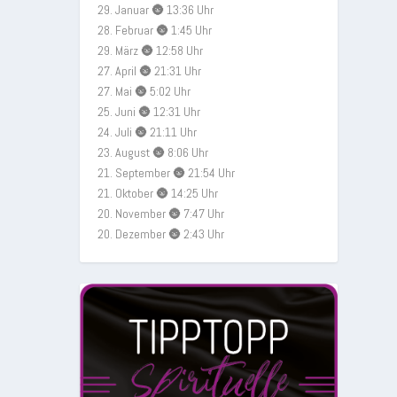
29. Januar 🌚 13:36 Uhr
28. Februar 🌚 1:45 Uhr
29. März 🌚 12:58 Uhr
27. April 🌚 21:31 Uhr
27. Mai 🌚 5:02 Uhr
25. Juni 🌚 12:31 Uhr
24. Juli 🌚 21:11 Uhr
23. August 🌚 8:06 Uhr
21. September 🌚 21:54 Uhr
21. Oktober 🌚 14:25 Uhr
20. November 🌚 7:47 Uhr
20. Dezember 🌚 2:43 Uhr