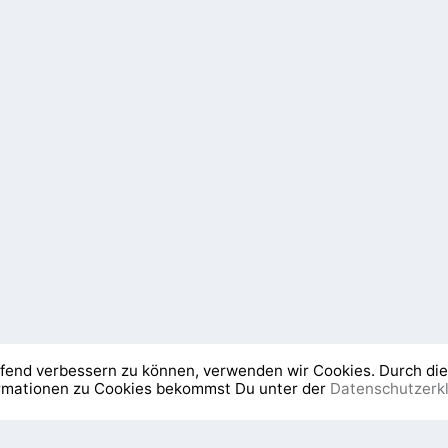
aufend verbessern zu können, verwenden wir Cookies. Durch di
ormationen zu Cookies bekommst Du unter der
Datenschutzerk
Newsletter
Was ist NEOeso?
Die 5 Elemente Lehr
Mit der Nutzung unserer Dienste erklären Sie sich damit einverstanden, dass wir 