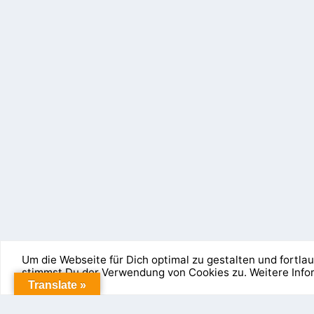
Um die Webseite für Dich optimal zu gestalten und fortl
stimmst Du der Verwendung von Cookies zu. Weitere Inf
Entworfen von
| Unterstützt von
Elegant Themes
WordPress
Cookies erleichtern die Bereitstellung unserer Dienste. 
Translate »