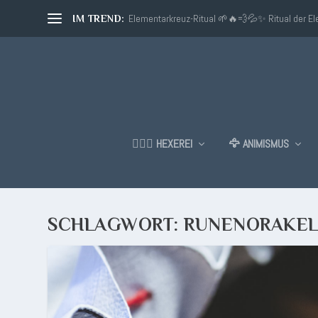
Elementarkreuz-Ritual 🌱🔥💨💦✨ Ritual der E
IM TREND:
🧙🏼‍♂️ HEXEREI
🦅 ANIMISMUS
SCHLAGWORT:
RUNENORAKE