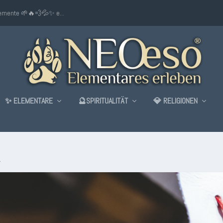
lemente 🌱🔥💨💦✨ e...
✨ ELEMENTARE
🔮SPIRITUALITÄT
💎 RELIGIONEN
L