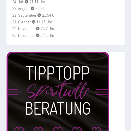
24. Juli 🌚 21:11 Uhr
23. August 🌚 8:06 Uhr
21. September 🌚 21:54 Uhr
21. Oktober 🌚 14:25 Uhr
20. November 🌚 7:47 Uhr
20. Dezember 🌚 2:43 Uhr