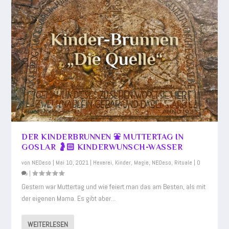
DER KINDERBRUNNEN ⛲ MUTTERTAG IN
GOSLAR 🤰🏻 KINDERWUNSCH-WASSER
von
NEOeso
|
Mai 10, 2021
|
Hexerei
,
Kinder
,
Magie
,
NEOeso
,
Rituale
|
0
|
Gestern war Muttertag und wie feiert man das am Besten, als mit
der eigenen Mama. Es gibt aber...
WEITERLESEN