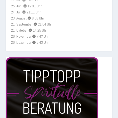
27. Mai 🌚 5:02 Uhr
25. Juni 🌚 12:31 Uhr
24. Juli 🌚 21:11 Uhr
23. August 🌚 8:06 Uhr
21. September 🌚 21:54 Uhr
21. Oktober 🌚 14:25 Uhr
20. November 🌚 7:47 Uhr
20. Dezember 🌚 2:43 Uhr