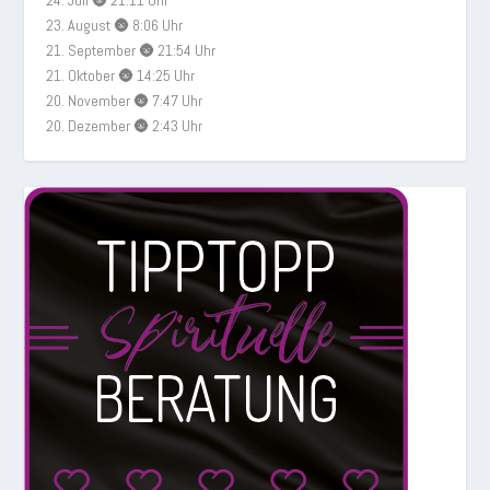
23. August 🌚 8:06 Uhr
21. September 🌚 21:54 Uhr
21. Oktober 🌚 14:25 Uhr
20. November 🌚 7:47 Uhr
20. Dezember 🌚 2:43 Uhr