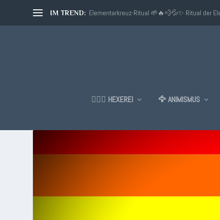
Elementarkreuz-Ritual 🌱🔥💨💦✨ Ritual der E
IM TREND:
🧙🏼‍♂️ HEXEREI
🦅 ANIMISMUS
SCHLAGWORT:
SCHWULER S