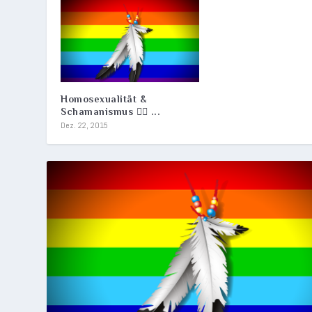
Homosexualität &
Schamanismus 🏳️‍🌈 ...
Dez. 22, 2015