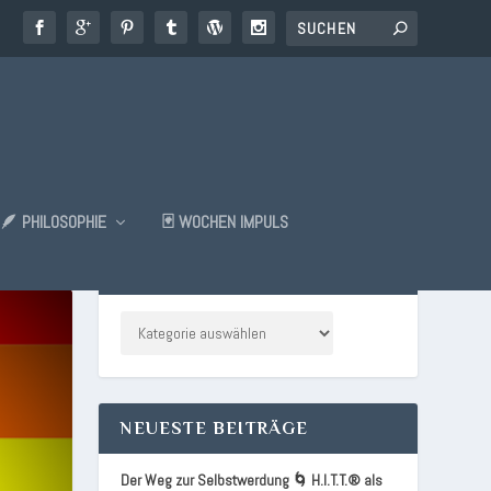
🪶 PHILOSOPHIE
🃏 WOCHEN IMPULS
KATEGORIEN
NEUESTE BEITRÄGE
Der Weg zur Selbstwerdung 🌀 H.I.T.T.® als