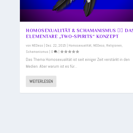
HOMOSEXUALITÄT & SCHAMANISMUS 🏳️‍🌈 DA
ELEMENTARE „TWO-SPIRITS“ KONZEPT
von
NEOeso
|
Dez. 22, 2015
|
Homosexualität
,
NEOeso
,
Religionen
,
Schamanismus
|
0
|
Das Thema Homosexualität ist seit einiger Zeit verstärkt in den
Medien. Aber warum ist es für...
WEITERLESEN