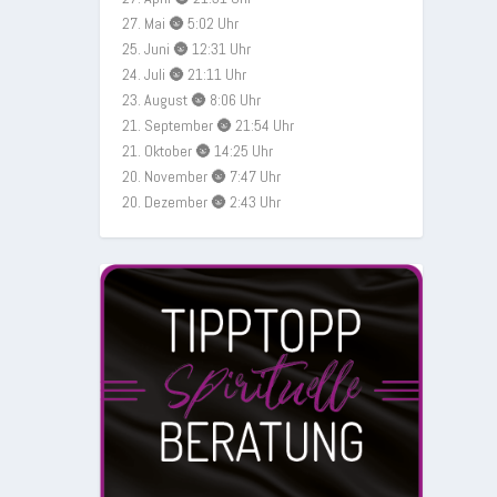
27. Mai 🌚 5:02 Uhr
25. Juni 🌚 12:31 Uhr
24. Juli 🌚 21:11 Uhr
23. August 🌚 8:06 Uhr
21. September 🌚 21:54 Uhr
21. Oktober 🌚 14:25 Uhr
20. November 🌚 7:47 Uhr
20. Dezember 🌚 2:43 Uhr