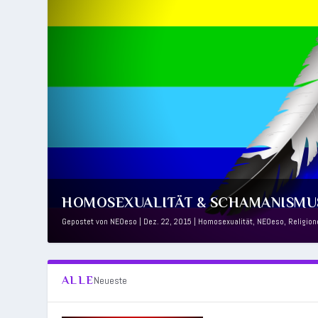
HOMOSEXUALITÄT & SCHAMANISMUS 🏳
Gepostet von
NEOeso
|
Dez. 22, 2015
|
Homosexualität
,
NEOeso
,
Religion
ALLE
Neueste