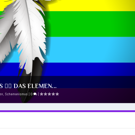
️‍🌈 DAS ELEMEN...
en
,
Schamanismus
|
0
|