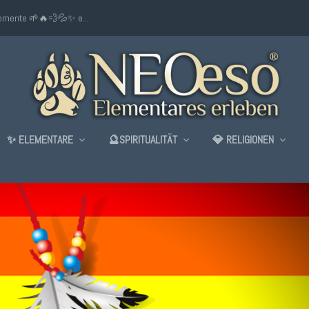
lemente 🌱🔥💨💦✨ e...
✨ ELEMENTARE
🔮SPIRITUALITÄT
💎 RELIGIONEN
CHAMANE