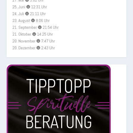
27. Mai 🌚 5:02 Uhr
25. Juni 🌚 12:31 Uhr
24. Juli 🌚 21:11 Uhr
23. August 🌚 8:06 Uhr
21. September 🌚 21:54 Uhr
21. Oktober 🌚 14:25 Uhr
20. November 🌚 7:47 Uhr
20. Dezember 🌚 2:43 Uhr