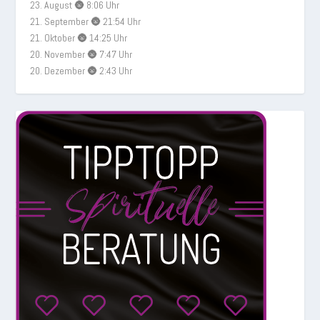
23. August 🌚 8:06 Uhr
21. September 🌚 21:54 Uhr
21. Oktober 🌚 14:25 Uhr
20. November 🌚 7:47 Uhr
20. Dezember 🌚 2:43 Uhr