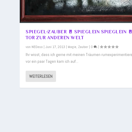
SPIEGEL-ZAUBER 🚪 SPIEGLEIN SPIEGLEIN 
TOR ZUR ANDEREN WELT
von
NEOeso
|
Juni 17, 2013
|
Magie
,
Zauber
|
0
|
Ihr wisst, dass ich gerne mit meinen Träumen rumexperimentier
vor ein paar Tagen kam ich auf...
WEITERLESEN