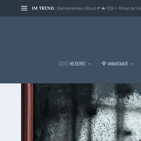
Elementarkreuz-Ritual 🌱🔥💨💦✨ Ritual der E
IM TREND:
🧙🏼‍♂️ HEXEREI
🦅 ANIMISMUS
SCHLAGWORT:
SPIEGEL