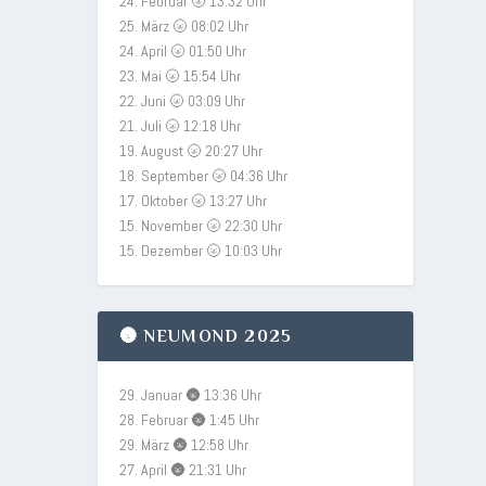
24. Februar 🌝 13:32 Uhr
25. März 🌝 08:02 Uhr
24. April 🌝 01:50 Uhr
23. Mai 🌝 15:54 Uhr
22. Juni 🌝 03:09 Uhr
21. Juli 🌝 12:18 Uhr
19. August 🌝 20:27 Uhr
18. September 🌝 04:36 Uhr
17. Oktober 🌝 13:27 Uhr
15. November 🌝 22:30 Uhr
15. Dezember 🌝 10:03 Uhr
🌚 NEUMOND 2025
29. Januar 🌚 13:36 Uhr
28. Februar 🌚 1:45 Uhr
29. März 🌚 12:58 Uhr
27. April 🌚 21:31 Uhr