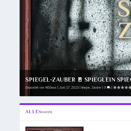
SPIEGEL-ZAUBER 🚪 SPIEGLEIN SPIEG
Gepostet von
NEOeso
|
Juni 17, 2013
|
Magie
,
Zauber
|
0
|
ALLE
Neueste