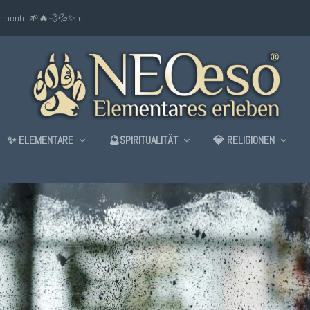
lemente 🌱🔥💨💦✨ e...
✨ ELEMENTARE
🔮SPIRITUALITÄT
💎 RELIGIONEN