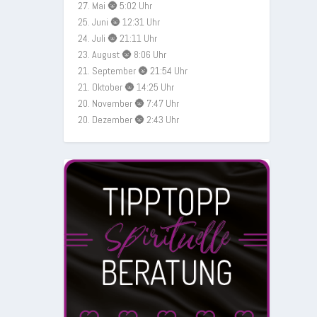
27. Mai 🌚 5:02 Uhr
25. Juni 🌚 12:31 Uhr
24. Juli 🌚 21:11 Uhr
23. August 🌚 8:06 Uhr
21. September 🌚 21:54 Uhr
21. Oktober 🌚 14:25 Uhr
20. November 🌚 7:47 Uhr
20. Dezember 🌚 2:43 Uhr