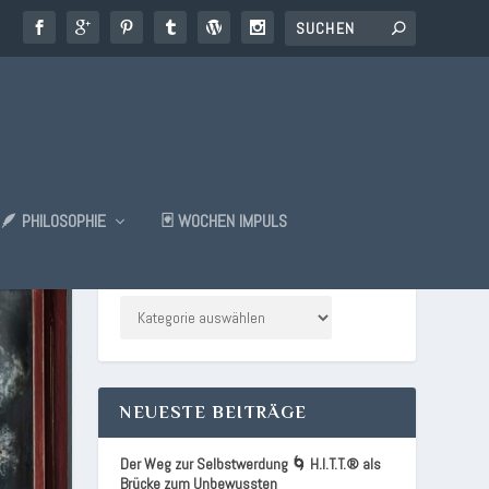
🪶 PHILOSOPHIE
🃏 WOCHEN IMPULS
KATEGORIEN
NEUESTE BEITRÄGE
Der Weg zur Selbstwerdung 🌀 H.I.T.T.® als
Brücke zum Unbewussten