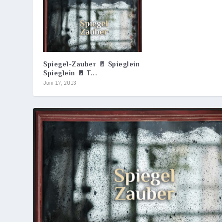
Spiegel-Zauber 🚪 Spieglein
Spieglein 🚪 T...
Juni 17, 2013