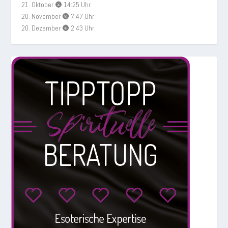
21. Oktober 🌚 14:25 Uhr
20. November 🌚 7:47 Uhr
20. Dezember 🌚 2:43 Uhr