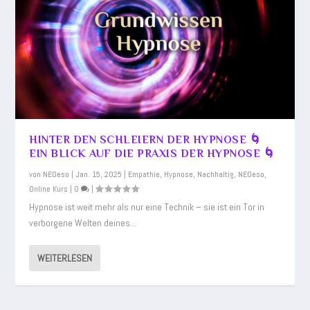
HINTER DEN SCHLEIERN DER HYPNOSE 🌀
EIN BLICK AUF DIE PRAXIS DER HYPNOSE 🌀
von
NEOeso
|
Jan. 15, 2025
|
Empathie
,
Hypnose
,
Nachhaltig
,
NEOeso
,
Online Kurs
|
0
|
Hypnose ist weit mehr als nur eine Technik – sie ist ein Tor in
verborgene Welten deines...
WEITERLESEN