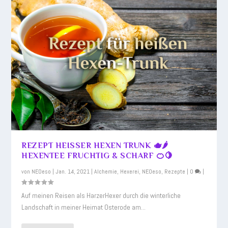
REZEPT HEISSER HEXEN TRUNK 🫖🌶️
HEXENTEE FRUCHTIG & SCHARF 🍊🍋
von
NEOeso
|
Jan. 14, 2021
|
Alchemie
,
Hexerei
,
NEOeso
,
Rezepte
|
0
|
Auf meinen Reisen als HarzerHexer durch die winterliche
Landschaft in meiner Heimat Osterode am...