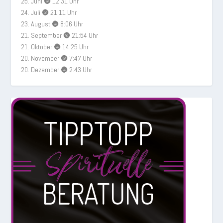
25. Juni 🌚 12:31 Uhr
24. Juli 🌚 21:11 Uhr
23. August 🌚 8:06 Uhr
21. September 🌚 21:54 Uhr
21. Oktober 🌚 14:25 Uhr
20. November 🌚 7:47 Uhr
20. Dezember 🌚 2:43 Uhr