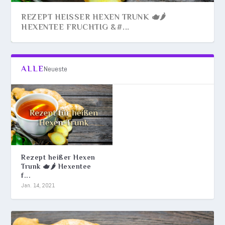
REZEPT HEISSER HEXEN TRUNK 🫖🌶️ H
EXENTEE FRUCHTIG &#...
ALLE
Neueste
Rezept heißer Hexen
Trunk 🫖🌶️ Hexentee
f...
Jan. 14, 2021