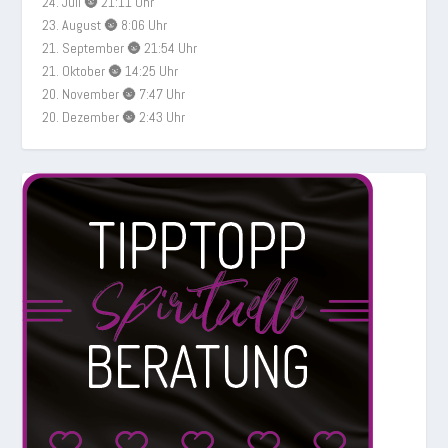
24. Juli 🌚 21:11 Uhr
23. August 🌚 8:06 Uhr
21. September 🌚 21:54 Uhr
21. Oktober 🌚 14:25 Uhr
20. November 🌚 7:47 Uhr
20. Dezember 🌚 2:43 Uhr