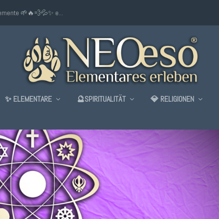
lemente 🌱🔥💨💦✨ e...
✨ ELEMENTARE
🔮SPIRITUALITÄT
💎 RELIGIONEN
T