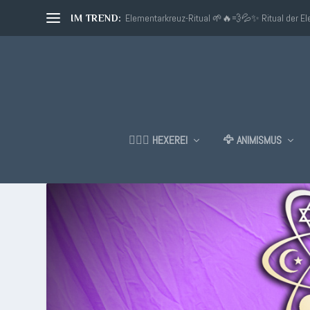
Elementarkreuz-Ritual 🌱🔥💨💦✨ Ritual der E
IM TREND:
🧙🏼‍♂️ HEXEREI
🦅 ANIMISMUS
SCHLAGWORT:
WISSENSCHAF