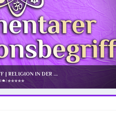
| RELIGION IN DER ...
0
|