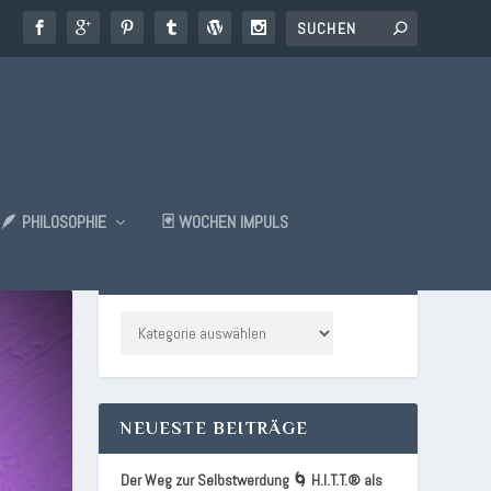
🪶 PHILOSOPHIE
🃏 WOCHEN IMPULS
KATEGORIEN
NEUESTE BEITRÄGE
Der Weg zur Selbstwerdung 🌀 H.I.T.T.® als