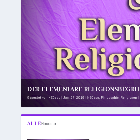
DER ELEMENTARE RELIGIONSBEGRIFF 
Gepostet von
NEOeso
|
Jan. 27, 2016
|
NEOeso
,
Philosophie
,
Religionen
|
ALLE
Neueste