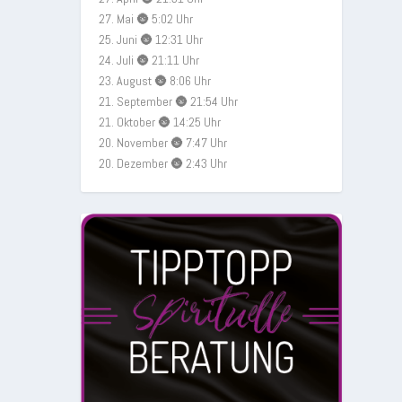
27. Mai 🌚 5:02 Uhr
25. Juni 🌚 12:31 Uhr
24. Juli 🌚 21:11 Uhr
23. August 🌚 8:06 Uhr
21. September 🌚 21:54 Uhr
21. Oktober 🌚 14:25 Uhr
20. November 🌚 7:47 Uhr
20. Dezember 🌚 2:43 Uhr