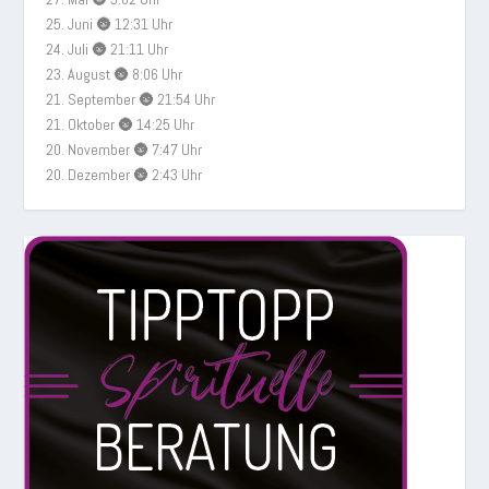
25. Juni 🌚 12:31 Uhr
24. Juli 🌚 21:11 Uhr
23. August 🌚 8:06 Uhr
21. September 🌚 21:54 Uhr
21. Oktober 🌚 14:25 Uhr
20. November 🌚 7:47 Uhr
20. Dezember 🌚 2:43 Uhr