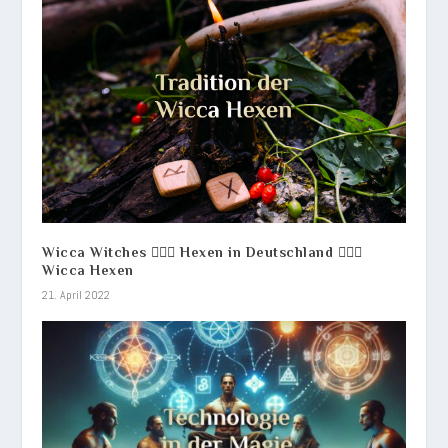
Wicca Witches 🧙🏻‍♀️ Hexen in Deutschland 🧙🏾‍♀️
Wicca Hexen
21. April 2022