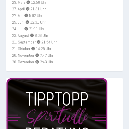
29. März 🌚 12:58 Uhr
27. April 🌚 21:31 Uhr
27. Mai 🌚 5:02 Uhr
25. Juni 🌚 12:31 Uhr
24. Juli 🌚 21:11 Uhr
23. August 🌚 8:06 Uhr
21. September 🌚 21:54 Uhr
21. Oktober 🌚 14:25 Uhr
20. November 🌚 7:47 Uhr
20. Dezember 🌚 2:43 Uhr