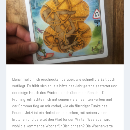
Manchmal bin ich erschrocken darüber, wie schnell die Zeit doch
verfliegt. Es fühlt sich an, als hätte das Jahr gerade gestartet und
der eisige Hauch des Winters strich über mein Gesicht. Der
Frühling erfrischte mich mit seinen vielen sanften Farben und
der Sommer flog an mir vorbei, wie ein flüchtiger Funke des
Feuers. Jetzt ist ein Herbst am ersterben, mit seinen vielen
Erdtönen und bereitet den Pfad für den Winter. Was aber wird
wohl die kommende Woche für Dich bringen? Die Wochenkarte