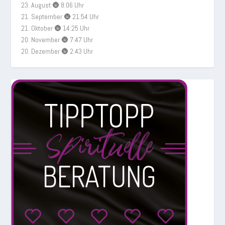
23. August 🌚 8:06 Uhr
21. September 🌚 21:54 Uhr
21. Oktober 🌚 14:25 Uhr
20. November 🌚 7:47 Uhr
20. Dezember 🌚 2:43 Uhr