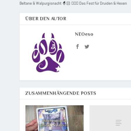
Beltane & Walpurgisnacht 🧙🏻 🧙🏻‍♂️ Das Fest für Druiden & Hexen
ÜBER DEN AUTOR
NEOeso
ZUSAMMENHÄNGENDE POSTS