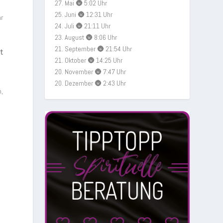
27. Mai 🌚 5:02 Uhr
25. Juni 🌚 12:31 Uhr
hr
24. Juli 🌚 21:11 Uhr
23. August 🌚 8:06 Uhr
21. September 🌚 21:54 Uhr
ht
21. Oktober 🌚 14:25 Uhr
20. November 🌚 7:47 Uhr
20. Dezember 🌚 2:43 Uhr
n,