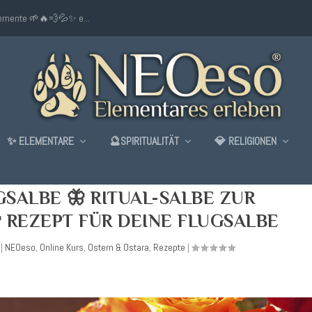
lemente 🌱🔥💨💦✨ e...
✨ ELEMENTARE
🔮SPIRITUALITÄT
💎 RELIGIONEN
SALBE 🦋 RITUAL-SALBE ZUR
 REZEPT FÜR DEINE FLUGSALBE
|
NEOeso
,
Online Kurs
,
Ostern & Ostara
,
Rezepte
|