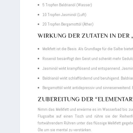
5 Tropfen Baldrianöl (Wasser)
10 Tropfen Jasminöl (Luft)
20 Tropfen Bergamottöl (Äther)
WIRKUNG DER ZUTATEN IN DER 
Melkfett ist die Basis. Als Grundlage für die Salbe biet
Rosenöl besänftigt den Geist und schenkt mehr Geduld
Jasminöl wirkt krampflösend und entspannend. Jasmin
Baldrianöl wirkt schlaffördernd und beruhigend. Baldri
Bergamottöl wirkt antidepressiv und sinneserweitend. 
ZUBEREITUNG DER “ELEMENTAR
Nimm das Melkfett und erwärme es im Wasserbad bis zur V
Flugsalbe auf einen Tisch und rühre sie der Reihenf
fortwährendem Rühren unter das flüssige Melkfett gegebe
Öle um sie mental zu verstärken.