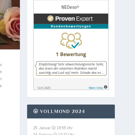
pt
ut
um
be
🌝 VOLLMOND 2024
25. Januar 🌝 18:55 Uhr
24. Februar 🌝 13:32 Uhr