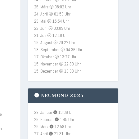
25. März 🌝 08:02 Uhr
24. April 🌝 01:50 Uhr
23. Mai 🌝 15:54 Uhr
22. Juni 🌝 03:09 Uhr
21. Juli 🌝 12:18 Uhr
19. August 🌝 20:27 Uhr
18. September 🌝 04:36 Uhr
17. Oktober 🌝 13:27 Uhr
15. November 🌝 22:30 Uhr
15. Dezember 🌝 10:03 Uhr
🌚 NEUMOND 2025
29. Januar 🌚 13:36 Uhr
re
28. Februar 🌚 1:45 Uhr
er
29. März 🌚 12:58 Uhr
en
27. April 🌚 21:31 Uhr