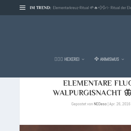
Elementarkreuz-Ritual 🌱🔥💨💦✨ Ritual der E
IM TREND:
🧙🏼‍♂️ HEXEREI
🦅 ANIMISMUS
ELEMENTARE FLUG
WALPURGISNACHT 🦋
Gepostet von
NEOeso
|
Apr. 26, 2016