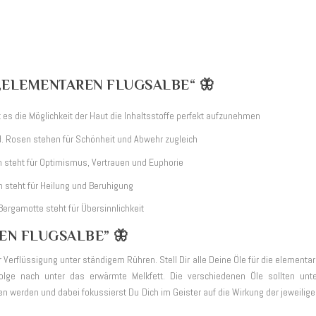
„ELEMENTAREN FLUGSALBE“ 🦋
et es die Möglichkeit der Haut die Inhaltsstoffe perfekt aufzunehmen
. Rosen stehen für Schönheit und Abwehr zugleich
 steht für Optimismus, Vertrauen und Euphorie
an steht für Heilung und Beruhigung
Bergamotte steht für Übersinnlichkeit
EN FLUGSALBE” 🦋
erflüssigung unter ständigem Rühren. Stell Dir alle Deine Öle für die elementa
olge nach unter das erwärmte Melkfett. Die verschiedenen Öle sollten unt
n werden und dabei fokussierst Du Dich im Geister auf die Wirkung der jeweilig