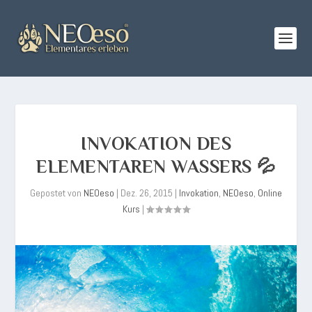
INVOKATION DES
ELEMENTAREN WASSERS 💦
Gepostet von
NEOeso
|
Dez. 26, 2015
|
Invokation
,
NEOeso
,
Online
Kurs
|