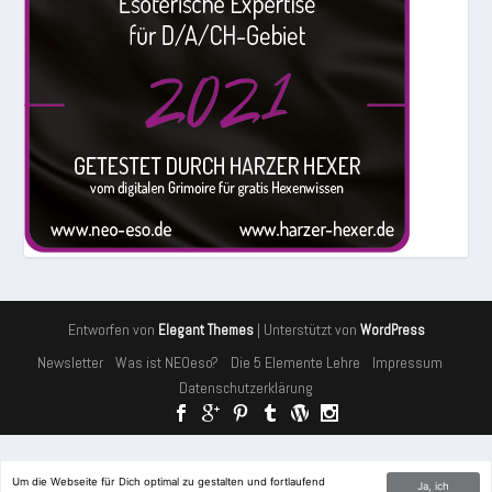
Entworfen von
| Unterstützt von
Elegant Themes
WordPress
Newsletter
Was ist NEOeso?
Die 5 Elemente Lehre
Impressum
Datenschutzerklärung
Cookies erleichtern die Bereitstellung unserer Dienste. Mit der
Um die Webseite für Dich optimal zu gestalten und fortlaufend
Ja, ich