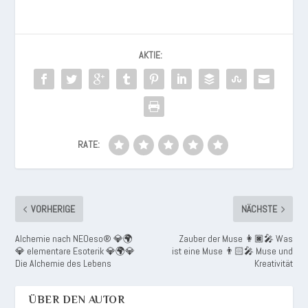
AKTIE:
RATE:
VORHERIGE
NÄCHSTE
Alchemie nach NEOeso® 💎🌍
Zauber der Muse 👩🏿‍🎤 Was
💎 elementare Esoterik 💎🌍💎
ist eine Muse 👨🏻‍🎤 Muse und
Die Alchemie des Lebens
Kreativität
ÜBER DEN AUTOR