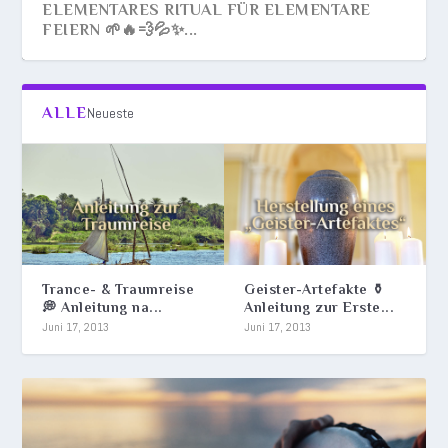
ELEMENTARES RITUAL FÜR ELEMENTARE
FEIERN 🌱🔥💨💦✨...
ALLE
Neueste
Trance- & Traumreise
Geister-Artefakte ⚱️
💭 Anleitung na...
Anleitung zur Erste...
FENCHEL-ELIXIER 🍵 KRÄUTER-ELIXIER
GEISTER-ARTEFAKTE ⚱️ ANLEITUNG ZUR
TRANCE- & TRAUMREISE 💭 ANLEITUNG NACH
Juni 17, 2013
Juni 17, 2013
“BESSER MA...
ERSTELLUNG ⚱️ G...
NEOESO®...