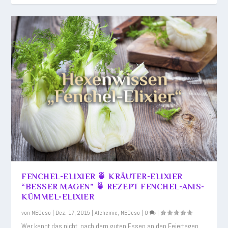
FENCHEL-ELIXIER 🍵 KRÄUTER-ELIXIER
“BESSER MAGEN” 🍵 REZEPT FENCHEL-ANIS-
KÜMMEL-ELIXIER
von
NEOeso
|
Dez. 17, 2015
|
Alchemie
,
NEOeso
|
0
|
Wer kennt das nicht, nach dem guten Essen an den Feiertagen