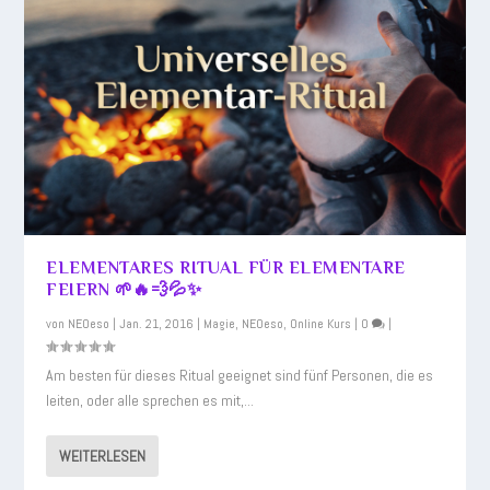
ELEMENTARES RITUAL FÜR ELEMENTARE
FEIERN 🌱🔥💨💦✨
von
NEOeso
|
Jan. 21, 2016
|
Magie
,
NEOeso
,
Online Kurs
|
0
|
Am besten für dieses Ritual geeignet sind fünf Personen, die es
leiten, oder alle sprechen es mit,...
WEITERLESEN