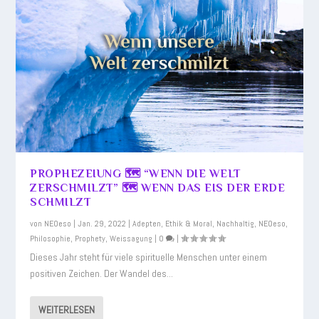
PROPHEZEIUNG 🗺️ “WENN DIE WELT
ZERSCHMILZT” 🗺️ WENN DAS EIS DER ERDE
SCHMILZT
von
NEOeso
|
Jan. 29, 2022
|
Adepten
,
Ethik & Moral
,
Nachhaltig
,
NEOeso
,
Philosophie
,
Prophety
,
Weissagung
|
0
|
Dieses Jahr steht für viele spirituelle Menschen unter einem
positiven Zeichen. Der Wandel des...
WEITERLESEN