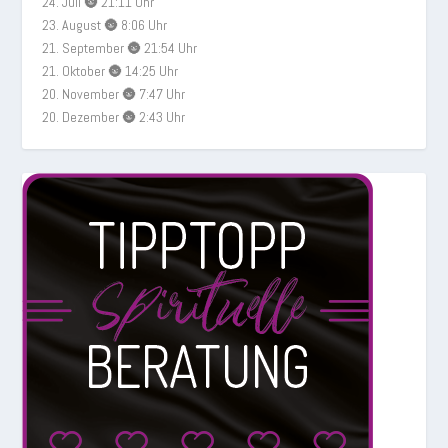
24. Juli 🌚 21:11 Uhr
23. August 🌚 8:06 Uhr
21. September 🌚 21:54 Uhr
21. Oktober 🌚 14:25 Uhr
20. November 🌚 7:47 Uhr
20. Dezember 🌚 2:43 Uhr