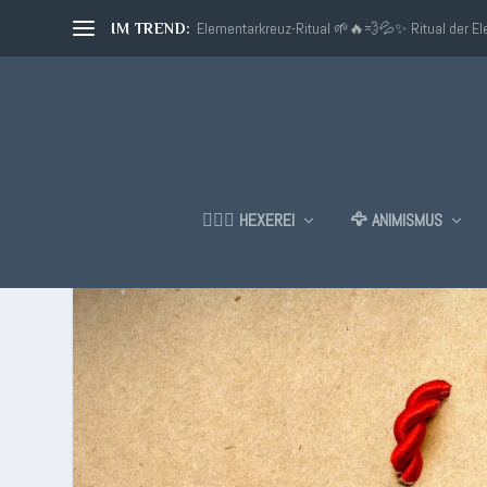
Elementarkreuz-Ritual 🌱🔥💨💦✨ Ritual der E
IM TREND:
🧙🏼‍♂️ HEXEREI
🦅 ANIMISMUS
KATEGORIE:
ADEPTEN