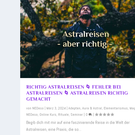
RICHTIG ASTRALREISEN 🌀 FEHLER BEI
ASTRALREISEN 🌀 ASTRALREISEN RICHTIG
GEMACHT
von
NEOeso
|
März 3, 2024
|
Adepten
,
Aura & Astral
,
Elementarismus
,
Mag
NEOeso
,
Online Kurs
,
Rituale
,
Seminar
|
0
|
Begib dich mit mir auf eine faszinierende Reise in die Welt der
Astralreisen, eine Praxis, die so...