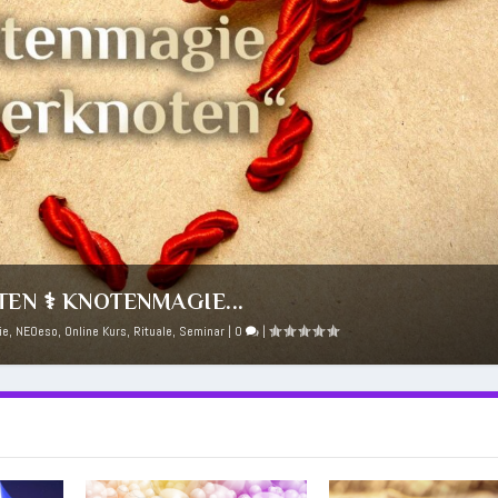
EN ⚕️ KNOTENMAGIE...
ie
,
NEOeso
,
Online Kurs
,
Rituale
,
Seminar
|
0
|