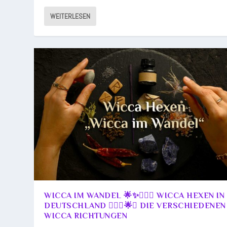
WEITERLESEN
WICCA IM WANDEL 🌟✨🧙🏾‍♀️ WICCA HEXEN IN
DEUTSCHLAND 🧙🏾‍♀️🌟✨ DIE VERSCHIEDENEN
WICCA RICHTUNGEN