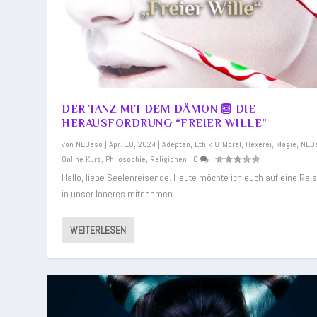
DER TANZ MIT DEM DÄMON 👺 DIE
HERAUSFORDRUNG “FREIER WILLE”
von
NEOeso
|
Apr. 18, 2024
|
Adepten
,
Ethik & Moral
,
Hexerei
,
Magie
,
NEO
Online Kurs
,
Philosophie
,
Religionen
|
0
|
Hallo, liebe Seelenreisende. Heute möchte ich euch auf eine Reis
in unser Inneres mitnehmen....
WEITERLESEN