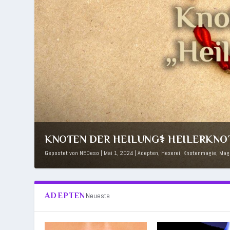
KNOTEN DER HEILUNG⚕️ HEILERKNOT
Gepostet von
NEOeso
|
Mai 1, 2024
|
Adepten
,
Hexerei
,
Knotenmagie
,
Mag
ADEPTEN
Neueste