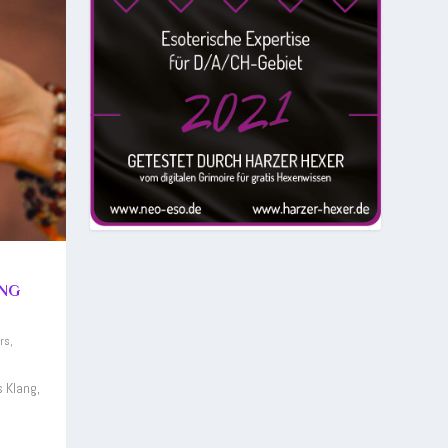
UNG
rs
,
 Klang,