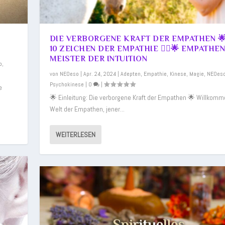
DIE VERBORGENE KRAFT DER EMPATHEN 🌟 
10 ZEICHEN DER EMPATHIE 💆‍♂️🌟 EMPATHE
MEISTER DER INTUITION
o
,
von
NEOeso
|
Apr. 24, 2024
|
Adepten
,
Empathie
,
Kinese
,
Magie
,
NEOes
Psychokinese
|
0
|
e
🌟 Einleitung: Die verborgene Kraft der Empathen 🌟 Willkomme
Welt der Empathen, jener...
WEITERLESEN