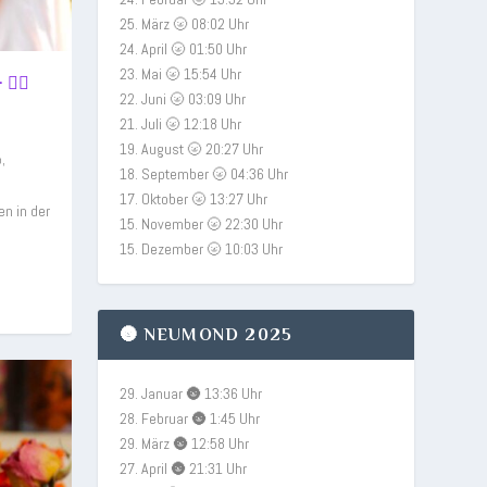
25. März 🌝 08:02 Uhr
24. April 🌝 01:50 Uhr
23. Mai 🌝 15:54 Uhr
‍♀️
22. Juni 🌝 03:09 Uhr
N
21. Juli 🌝 12:18 Uhr
19. August 🌝 20:27 Uhr
o
,
18. September 🌝 04:36 Uhr
17. Oktober 🌝 13:27 Uhr
n in der
15. November 🌝 22:30 Uhr
15. Dezember 🌝 10:03 Uhr
🌚 NEUMOND 2025
29. Januar 🌚 13:36 Uhr
28. Februar 🌚 1:45 Uhr
29. März 🌚 12:58 Uhr
27. April 🌚 21:31 Uhr