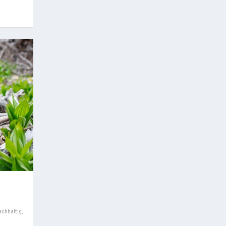
achhaltig
,