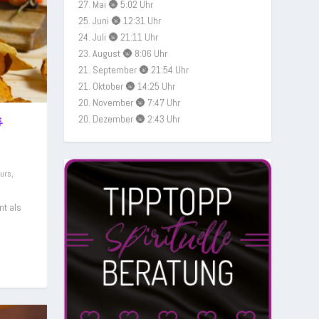
27. Mai 🌚 5:02 Uhr
25. Juni 🌚 12:31 Uhr
24. Juli 🌚 21:11 Uhr
23. August 🌚 8:06 Uhr
21. September 🌚 21:54 Uhr
21. Oktober 🌚 14:25 Uhr
20. November 🌚 7:47 Uhr
20. Dezember 🌚 2:43 Uhr

Kurs
,
nt als