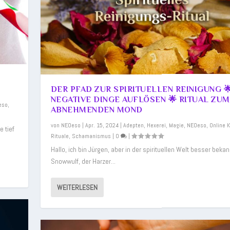
DER PFAD ZUR SPIRITUELLEN REINIGUNG 
NEGATIVE DINGE AUFLÖSEN 🌟 RITUAL ZUM
eso
,
ABNEHMENDEN MOND
von
NEOeso
|
Apr. 15, 2024
|
Adepten
,
Hexerei
,
Magie
,
NEOeso
,
Online 
e tief
Rituale
,
Schamanismus
|
0
|
Hallo, ich bin Jürgen, aber in der spirituellen Welt besser bekan
Snowwulf, der Harzer...
WEITERLESEN