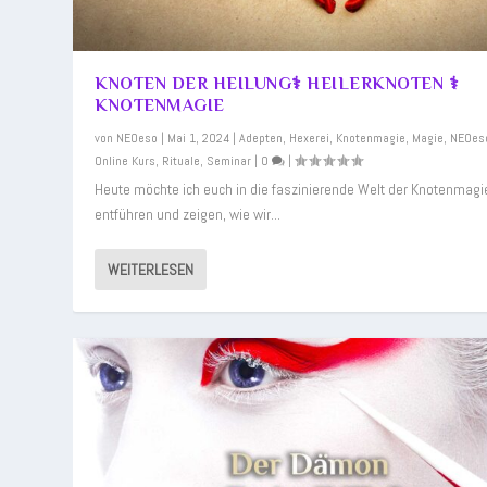
KNOTEN DER HEILUNG⚕️ HEILERKNOTEN ⚕️
KNOTENMAGIE
von
NEOeso
|
Mai 1, 2024
|
Adepten
,
Hexerei
,
Knotenmagie
,
Magie
,
NEOes
Online Kurs
,
Rituale
,
Seminar
|
0
|
Heute möchte ich euch in die faszinierende Welt der Knotenmagi
entführen und zeigen, wie wir...
WEITERLESEN