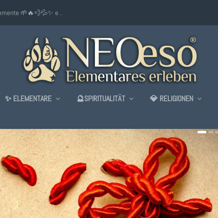
lemente 🌱🔥💨💦✨ e...
✨ ELEMENTARE
🔮SPIRITUALITÄT
💎 RELIGIONEN