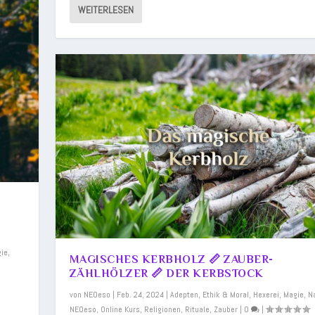
WEITERLESEN
ie
,
MAGISCHES KERBHOLZ 📏 ZAUBER-
ZÄHLHÖLZER 📏 DER KERBSTOCK
von
NEOeso
|
Feb. 24, 2024
|
Adepten
,
Ethik & Moral
,
Hexerei
,
Magie
,
N
NEOeso
,
Online Kurs
,
Religionen
,
Rituale
,
Zauber
|
0
|