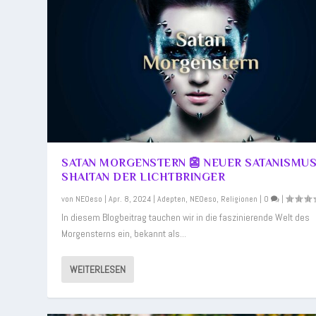
SATAN MORGENSTERN 👺 NEUER SATANISMUS
SHAITAN DER LICHTBRINGER
von
NEOeso
|
Apr. 8, 2024
|
Adepten
,
NEOeso
,
Religionen
|
0
|
In diesem Blogbeitrag tauchen wir in die faszinierende Welt des
Morgensterns ein, bekannt als...
WEITERLESEN