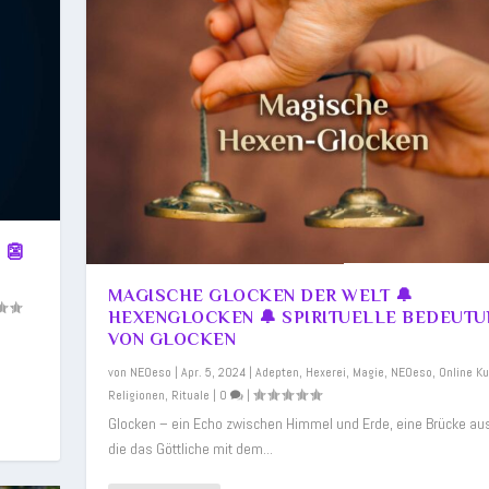
 👺
MAGISCHE GLOCKEN DER WELT 🔔
HEXENGLOCKEN 🔔 SPIRITUELLE BEDEUT
VON GLOCKEN
von
NEOeso
|
Apr. 5, 2024
|
Adepten
,
Hexerei
,
Magie
,
NEOeso
,
Online Ku
Religionen
,
Rituale
|
0
|
Glocken – ein Echo zwischen Himmel und Erde, eine Brücke aus
die das Göttliche mit dem...