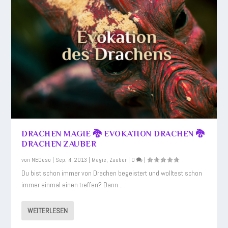
DRACHEN MAGIE 🐉 EVOKATION DRACHEN 🐉
DRACHEN ZAUBER
von
NEOeso
|
Sep. 4, 2013
|
Magie
,
Zauber
|
0
|
Du bist schon immer von Drachen begeistert und wolltest schon
immer einmal einen treffen? Dann...
WEITERLESEN