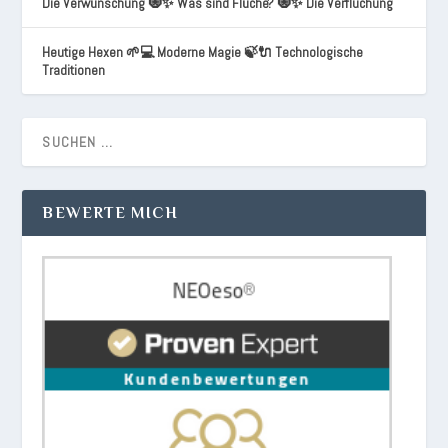
Die Verwünschung 🧿✨ Was sind Flüche? 🧿✨ Die Verfluchung
Heutige Hexen 🌱💻 Moderne Magie 🍃🔌 Technologische
Traditionen
BEWERTE MICH