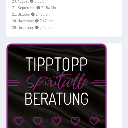
23. August 🌚 8:06 Uhr
21. September 🌚 21:54 Uhr
21. Oktober 🌚 14:25 Uhr
20. November 🌚 7:47 Uhr
20. Dezember 🌚 2:43 Uhr