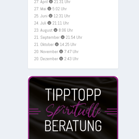
27. April 🌚 21:31 Uhr
27. Mai 🌚 5:02 Uhr
25. Juni 🌚 12:31 Uhr
24. Juli 🌚 21:11 Uhr
23. August 🌚 8:06 Uhr
21. September 🌚 21:54 Uhr
21. Oktober 🌚 14:25 Uhr
20. November 🌚 7:47 Uhr
20. Dezember 🌚 2:43 Uhr