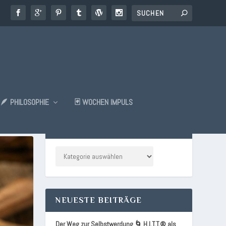
🪶 PHILOSOPHIE
🃏 WOCHEN IMPULS
KATEGORIEN
NEUESTE BEITRÄGE
Der Weg zur Selbstwerdung 🌀 H.I.T.T.® als