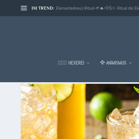
Elementarkreuz-Ritual 🌱🔥💨💦✨ Ritual der E
IM TREND:
🧙🏼‍♂️ HEXEREI
🦅 ANIMISMUS
SCHLAGWORT:
INGWER