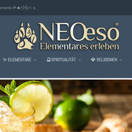
lemente 🌱🔥💨💦✨ e...
✨ ELEMENTARE
🔮SPIRITUALITÄT
💎 RELIGIONEN