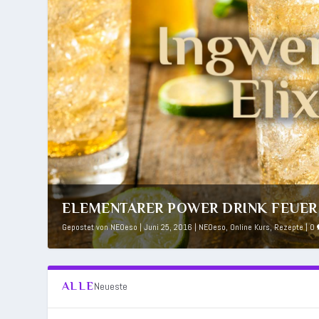
ELEMENTARER POWER DRINK FEUER 
Gepostet von
NEOeso
|
Juni 25, 2016
|
NEOeso
,
Online Kurs
,
Rezepte
|
0
ALLE
Neueste