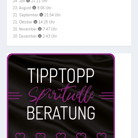
24. Juli 🌚 21:11 Uhr
23. August 🌚 8:06 Uhr
21. September 🌚 21:54 Uhr
21. Oktober 🌚 14:25 Uhr
20. November 🌚 7:47 Uhr
20. Dezember 🌚 2:43 Uhr