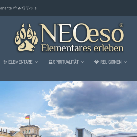
lemente 🌱🔥💨💦✨ e...
✨ ELEMENTARE
🔮SPIRITUALITÄT
💎 RELIGIONEN