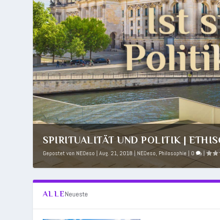
SPIRITUALITÄT UND POLITIK | ETHIS
Gepostet von
NEOeso
|
Aug. 21, 2018
|
NEOeso
,
Philosophie
|
0
|
ALLE
Neueste