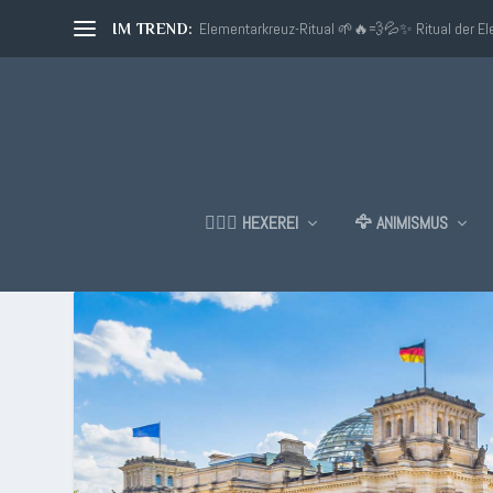
Elementarkreuz-Ritual 🌱🔥💨💦✨ Ritual der E
IM TREND:
🧙🏼‍♂️ HEXEREI
🦅 ANIMISMUS
SCHLAGWORT:
POLITIK