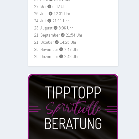
27. Mai 🌚 5:02 Uhr
25. Juni 🌚 12:31 Uhr
24. Juli 🌚 21:11 Uhr
23. August 🌚 8:06 Uhr
21. September 🌚 21:54 Uhr
21. Oktober 🌚 14:25 Uhr
20. November 🌚 7:47 Uhr
20. Dezember 🌚 2:43 Uhr