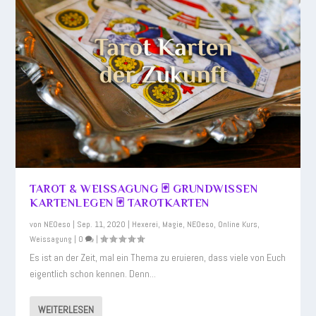
TAROT & WEISSAGUNG 🃏 GRUNDWISSEN
KARTENLEGEN 🃏 TAROTKARTEN
von
NEOeso
|
Sep. 11, 2020
|
Hexerei
,
Magie
,
NEOeso
,
Online Kurs
,
Weissagung
|
0
|
Es ist an der Zeit, mal ein Thema zu eruieren, dass viele von Euch
eigentlich schon kennen. Denn...
WEITERLESEN