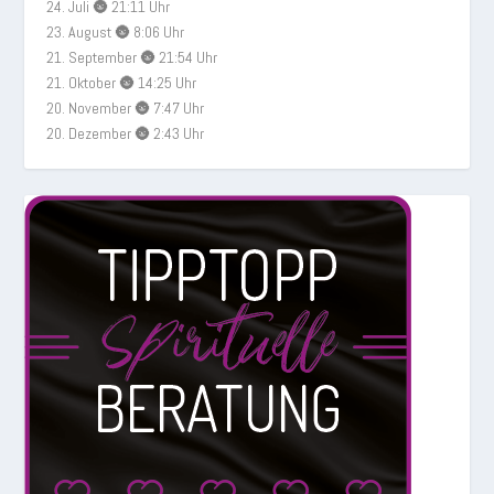
24. Juli 🌚 21:11 Uhr
23. August 🌚 8:06 Uhr
21. September 🌚 21:54 Uhr
21. Oktober 🌚 14:25 Uhr
20. November 🌚 7:47 Uhr
20. Dezember 🌚 2:43 Uhr